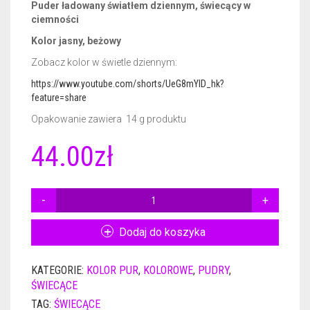
Puder ładowany światłem dziennym, świecący w
ciemności
CERTYFIKATY DERMATOLOGICZNE
GEL BASE 50ML
NAIL PREP 15ML
Kolor jasny, beżowy
AKCESORIA
ACTIVATOR 50ML
GEL BASE 15ML
Zobacz kolor w świetle dziennym:
https://www.youtube.com/shorts/UeG8mYlD_hk?
GADŻETY REKLAMOWE
ACTIVATOR POWER 50ML
GEL BASE + GEL TOP 15ML
RÓŻNE AKCESORIA
feature=share
Opakowanie zawiera 14 g produktu
GEL TOP 50ML
GEL BASE DO ZDOBIEŃ 15ML
FREZY
PLAKAT
44.00
zł
BRUSH SAVER 50ML
ACTIVATOR 15ML
FRENCH DIP NSN
ULOTKI
ACTIVATOR POWER 15ML
CERTYFIKATY
ILOŚĆ
PUDER
GEL TOP 15ML
ŚWIECĄCY
Dodaj do koszyka
NSN
NURSING OIL 15ML
2456
KATEGORIE:
KOLOR PUR
,
KOLOROWE
,
PUDRY
,
14G
BRUSH SAVER 15ML
ŚWIECĄCE
TAG:
ŚWIECĄCE