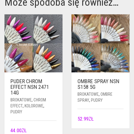
Może spodoba się również…
PUDER CHROM
OMBRE SPRAY NSN
EFFECT NSN 2471
S158 5G
14G
BROKATOWE
,
OMBRE
BROKATOWE
,
CHROM
SPRAY
,
PUDRY
EFFECT
,
KOLOROWE
,
PUDRY
52.99
ZŁ
44.00
ZŁ