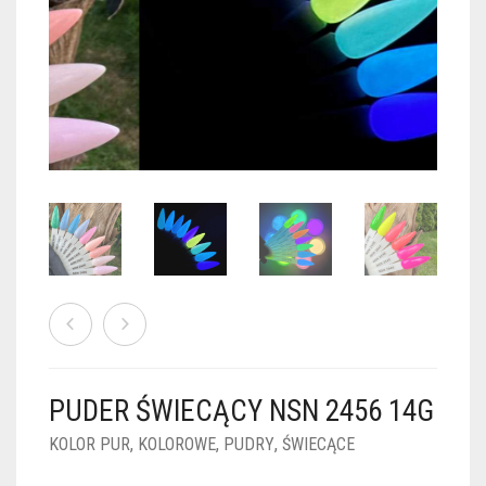
PUDRY GALAXY
PUDRY BUDUJĄCE
PUDRY BROKATOWE
KOSZYK
0
PUDRY SPARKLE
PUDRY DO FRENCH
PUDRY Z DROBINKAMI
PUDRY TERMICZNE
PUDRY KOLOR PUR
PUDRY FOTOCHROMOWE
PUDRY ŚWIECĄCE
PUDER CHROM EFFECT
FOIL DIP
PYŁKI W PŁYNIE 5ML
PUDER ŚWIECĄCY NSN 2456 14G
PREPARATY PŁYNNE 50ML
KOLOR PUR
,
KOLOROWE
,
PUDRY
,
ŚWIECĄCE
PREPARATY PŁYNNE 15ML
NAIL PREP 50ML