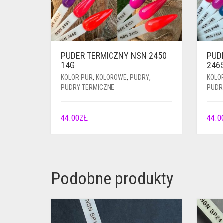
PUDER TERMICZNY NSN 2450
PUD
14G
246
KOLOR PUR
,
KOLOROWE
,
PUDRY
,
KOLO
PUDRY TERMICZNE
PUDR
44.00
ZŁ
44.0
Podobne produkty