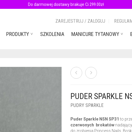
Do darmowej dostawy brakuje Ci
299.00
zł
ZAREJESTRUJ / ZALOGUJ
REGULAM
PRODUKTY
SZKOLENIA
MANICURE TYTANOWY
PUDER SPARKLE NS
PUDRY SPARKLE
Puder Sparkle NSN SP31
to prz
czerwonych brokatów
nadający 
do zrobienia Princess Nails. Brok