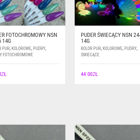
ER FOTOCHROMOWY NSN
PUDER ŚWIECĄCY NSN 24
5 14G
14G
R PUR
,
KOLOROWE
,
PUDRY
,
KOLOR PUR
,
KOLOROWE
,
PUDRY
,
Y FOTOCHROMOWE
ŚWIECĄCE
0
ZŁ
44.00
ZŁ