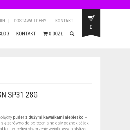
IN
DOSTAWA I CENY
KONTAKT
0
BLOG
KONTAKT
0.00ZŁ
N SP31 28G
epiękny
puder z dużymi kawałkami niebiesko –
się zarówno do położenia na cały paznokieć jak i
at ten umożliwi stworzenie wyjątkowych stylizacji.