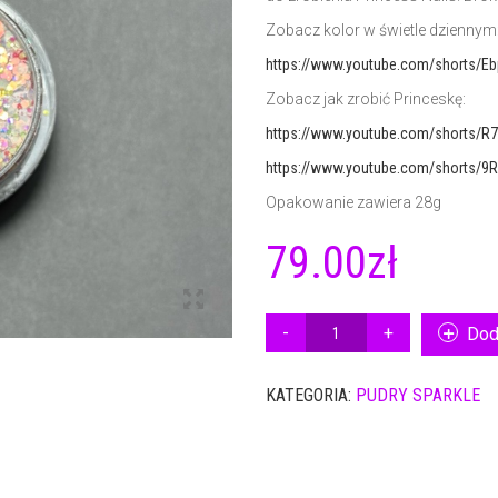
Zobacz kolor w świetle dziennym
https://www.youtube.com/shorts/E
Zobacz jak zrobić Princeskę:
https://www.youtube.com/shorts/R
https://www.youtube.com/shorts/9
Opakowanie zawiera 28g
79.00
zł
ILOŚĆ
Dod
PUDER
SPARKLE
KATEGORIA:
PUDRY SPARKLE
NSN
SP31
28G