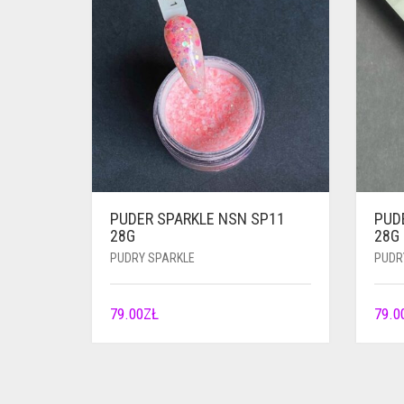
PUDER SPARKLE NSN SP11
PUD
28G
28G
PUDRY SPARKLE
PUDR
79.00
ZŁ
79.0