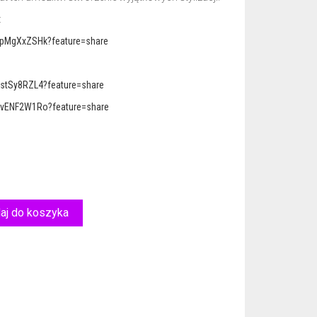
:
bpMgXxZSHk?feature=share
7stSy8RZL4?feature=share
RvENF2W1Ro?feature=share
aj do koszyka