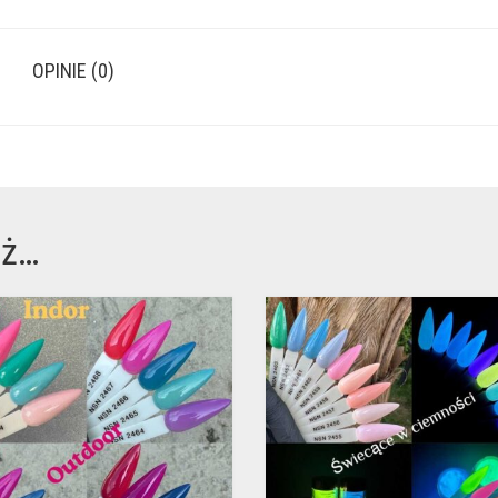
OPINIE (0)
eż…