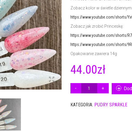
Zobacz kolor w świetle dziennym
https://www.youtube.com/shorts/Yx
Zobacz jak zrobić Princeskę:
https://www.youtube.com/shorts/R
https://www.youtube.com/shorts/9
Opakowanie zawiera 14g
44.00
zł
ILOŚĆ
Dod
PUDER
SPARKLE
KATEGORIA:
PUDRY SPARKLE
NSN
SP11
14G