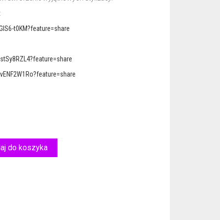
:
GIS6-t0KM?feature=share
7stSy8RZL4?feature=share
RvENF2W1Ro?feature=share
aj do koszyka