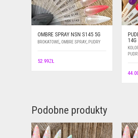
OMBRE SPRAY NSN S145 5G
PUD
14G
BROKATOWE
,
OMBRE SPRAY
,
PUDRY
KOLO
PUDR
52.99
ZŁ
44.0
Podobne produkty