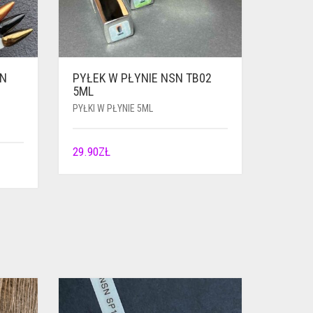
SN
PYŁEK W PŁYNIE NSN TB02
5ML
PYŁKI W PŁYNIE 5ML
29.90
ZŁ