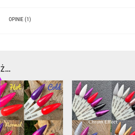
OPINIE (1)
eż…