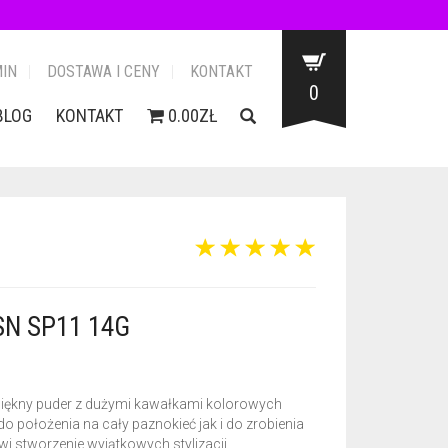
IN
DOSTAWA I CENY
KONTAKT
0
BLOG
KONTAKT
0.00ZŁ
N SP11 14G
piękny puder z dużymi kawałkami kolorowych
 położenia na cały paznokieć jak i do zrobienia
wi stworzenie wyjątkowych stylizacji.