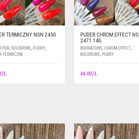
ER TERMICZNY NSN 2450
PUDER CHROM EFFECT N
2471 14G
R PUR
,
KOLOROWE
,
PUDRY
,
BROKATOWE
,
CHROM EFFECT
,
Y TERMICZNE
KOLOROWE
,
PUDRY
0
ZŁ
44.00
ZŁ