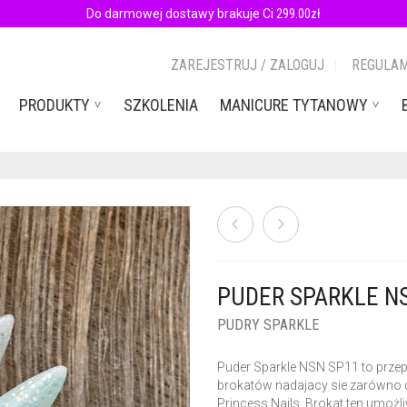
Do darmowej dostawy brakuje Ci
299.00
zł
ZAREJESTRUJ / ZALOGUJ
REGULAM
PRODUKTY
SZKOLENIA
MANICURE TYTANOWY
PUDER SPARKLE NS
PUDRY SPARKLE
Puder Sparkle NSN SP11 to prze
brokatów nadajacy sie zarówno do
Princess Nails. Brokat ten umożli