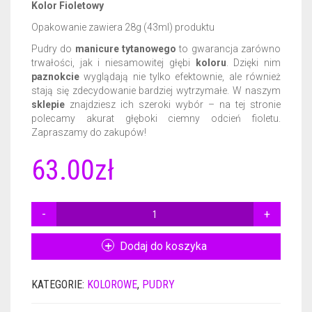
Kolor Fioletowy
Opakowanie zawiera 28g (43ml) produktu
CERTYFIKATY DERMATOLOGICZNE
GEL BASE 50ML
NAIL PREP 15ML
Pudry do
manicure tytanowego
to gwarancja zarówno
AKCESORIA
ACTIVATOR 50ML
GEL BASE 15ML
trwałości, jak i niesamowitej głębi
koloru
. Dzięki nim
paznokcie
wyglądają nie tylko efektownie, ale również
GADŻETY REKLAMOWE
stają się zdecydowanie bardziej wytrzymałe. W naszym
ACTIVATOR POWER 50ML
GEL BASE + GEL TOP 15ML
RÓŻNE AKCESORIA
sklepie
znajdziesz ich szeroki wybór – na tej stronie
polecamy akurat głęboki ciemny odcień fioletu.
GEL TOP 50ML
GEL BASE DO ZDOBIEŃ 15ML
FREZY
PLAKAT
Zapraszamy do zakupów!
BRUSH SAVER 50ML
ACTIVATOR 15ML
FRENCH DIP NSN
ULOTKI
63.00
zł
ACTIVATOR POWER 15ML
CERTYFIKATY
ILOŚĆ
GEL TOP 15ML
PUDER
KOLOR
Dodaj do koszyka
NURSING OIL 15ML
NSN
N007
BRUSH SAVER 15ML
KATEGORIE:
KOLOROWE
,
PUDRY
28G