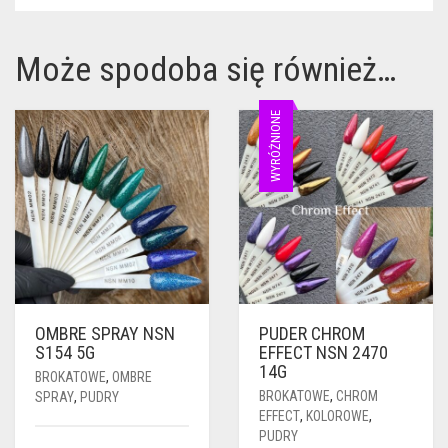
Może spodoba się również…
WYRÓŻNIONE
OMBRE SPRAY NSN
PUDER CHROM
S154 5G
EFFECT NSN 2470
14G
BROKATOWE
,
OMBRE
BROKATOWE
,
CHROM
SPRAY
,
PUDRY
EFFECT
,
KOLOROWE
,
PUDRY