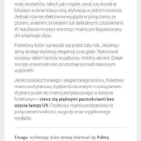
wielu kształtów, takich jak migdał, owal czy kwadrat.
Możesz wybrać klasyczną stylizację w jednym kolorze.
Jednak równie efektownie wygląda w połączeniu ze
złotem, srebrem, brokatem lub delikatnymi zdobieniami.
W rezultacie możesz stworzyć manicure dopasowany
do własnego stylu.
Fioletowy kolor sprawdzi się przez cały rok. Jesienią i
zimą dodaje stylizacji elegancji oraz głębi. Natomiast
wiosną i latem tworzy wyjątkowy, modny akcent. Dzięki
swojej uniwersalności pozostaje ponadczasowym
wyborem.
Jeżeli szukasz trwałego i eleganckiego koloru, fioletowy
manicure tytanowy będzie doskonałym rozwiązaniem.
Wybierz puder do manicure tytanowego w kolorze
fioletowym i
ciesz się pięknymi paznokciami bez
użycia lampy UV.
Fioletowy manicure tytanowy to
połączenie trwałości, wygody oraz wyjątkowego
wyglądu.
Uwaga
: wybierając kolor proszę kierować się
Paletą