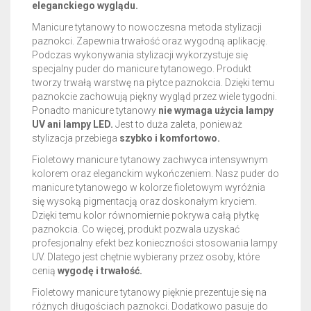
eleganckiego wyglądu.
Manicure tytanowy to nowoczesna metoda stylizacji
paznokci. Zapewnia trwałość oraz wygodną aplikację.
Podczas wykonywania stylizacji wykorzystuje się
specjalny puder do manicure tytanowego. Produkt
tworzy trwałą warstwę na płytce paznokcia. Dzięki temu
paznokcie zachowują piękny wygląd przez wiele tygodni.
Ponadto manicure tytanowy
nie wymaga użycia lampy
UV ani lampy LED.
Jest to duża zaleta, ponieważ
stylizacja przebiega
szybko i komfortowo.
Fioletowy manicure tytanowy zachwyca intensywnym
kolorem oraz eleganckim wykończeniem. Nasz puder do
manicure tytanowego w kolorze fioletowym wyróżnia
się wysoką pigmentacją oraz doskonałym kryciem.
Dzięki temu kolor równomiernie pokrywa całą płytkę
paznokcia. Co więcej, produkt pozwala uzyskać
profesjonalny efekt bez konieczności stosowania lampy
UV. Dlatego jest chętnie wybierany przez osoby, które
cenią
wygodę i trwałość.
Fioletowy manicure tytanowy pięknie prezentuje się na
różnych długościach paznokci. Dodatkowo pasuje do