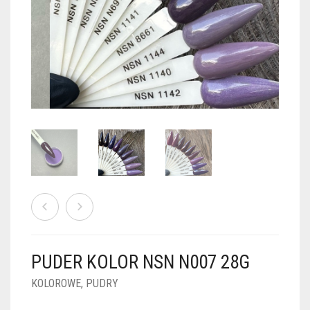
PUDRY GALAXY
PUDRY BUDUJĄCE
PUDRY BROKATOWE
KOSZYK
0
PUDRY SPARKLE
PUDRY DO FRENCH
PUDRY Z DROBINKAMI
PUDRY TERMICZNE
PUDRY KOLOR PUR
PUDRY FOTOCHROMOWE
PUDRY ŚWIECĄCE
PUDER CHROM EFFECT
FOIL DIP
PYŁKI W PŁYNIE 5ML
PUDER KOLOR NSN N007 28G
PREPARATY PŁYNNE 50ML
KOLOROWE
,
PUDRY
PREPARATY PŁYNNE 15ML
NAIL PREP 50ML