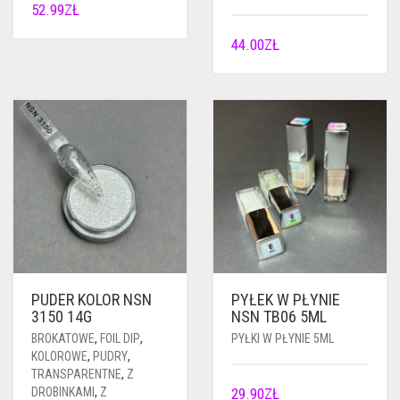
52.99
ZŁ
44.00
ZŁ
PUDER KOLOR NSN
PYŁEK W PŁYNIE
3150 14G
NSN TB06 5ML
BROKATOWE
,
FOIL DIP
,
PYŁKI W PŁYNIE 5ML
KOLOROWE
,
PUDRY
,
TRANSPARENTNE
,
Z
DROBINKAMI
,
Z
29.90
ZŁ