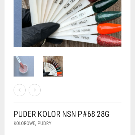
PUDRY GALAXY
PUDRY BUDUJĄCE
PUDRY BROKATOWE
KOSZYK
0
PUDRY SPARKLE
PUDRY DO FRENCH
PUDRY Z DROBINKAMI
PUDRY TERMICZNE
PUDRY KOLOR PUR
PUDRY FOTOCHROMOWE
PUDRY ŚWIECĄCE
PUDER CHROM EFFECT
FOIL DIP
PYŁKI W PŁYNIE 5ML
PUDER KOLOR NSN P#68 28G
PREPARATY PŁYNNE 50ML
KOLOROWE
,
PUDRY
PREPARATY PŁYNNE 15ML
NAIL PREP 50ML