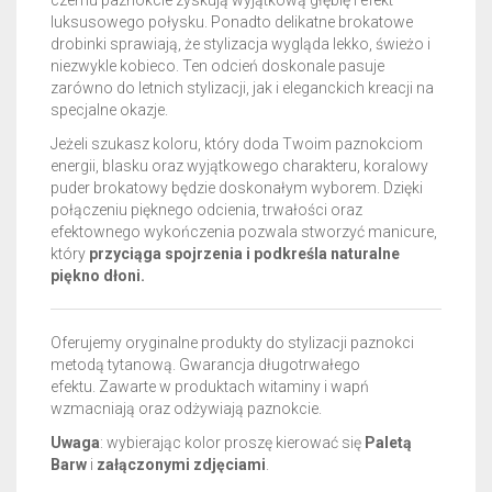
czemu paznokcie zyskują wyjątkową głębię i efekt
luksusowego połysku. Ponadto delikatne brokatowe
drobinki sprawiają, że stylizacja wygląda lekko, świeżo i
niezwykle kobieco. Ten odcień doskonale pasuje
zarówno do letnich stylizacji, jak i eleganckich kreacji na
specjalne okazje.
Jeżeli szukasz koloru, który doda Twoim paznokciom
energii, blasku oraz wyjątkowego charakteru, koralowy
puder brokatowy będzie doskonałym wyborem. Dzięki
połączeniu pięknego odcienia, trwałości oraz
efektownego wykończenia pozwala stworzyć manicure,
który
przyciąga spojrzenia i podkreśla naturalne
piękno dłoni.
Oferujemy oryginalne produkty do stylizacji paznokci
metodą tytanową. Gwarancja długotrwałego
efektu.
Zawarte w produktach witaminy i wapń
wzmacniają oraz odżywiają paznokcie.
Uwaga
: wybierając kolor proszę kierować się
Paletą
Barw
i
załączonymi zdjęciami
.