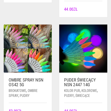
44.00
ZŁ
OMBRE SPRAY NSN
PUDER ŚWIECĄCY
OS42 5G
NSN 2447 14G
BROKATOWE
,
OMBRE
KOLOR PUR
,
KOLOROWE
,
SPRAY
,
PUDRY
PUDRY
,
ŚWIECĄCE