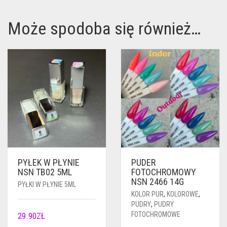
Może spodoba się również…
PYŁEK W PŁYNIE
PUDER
NSN TB02 5ML
FOTOCHROMOWY
NSN 2466 14G
PYŁKI W PŁYNIE 5ML
KOLOR PUR
,
KOLOROWE
,
PUDRY
,
PUDRY
FOTOCHROMOWE
29.90
ZŁ