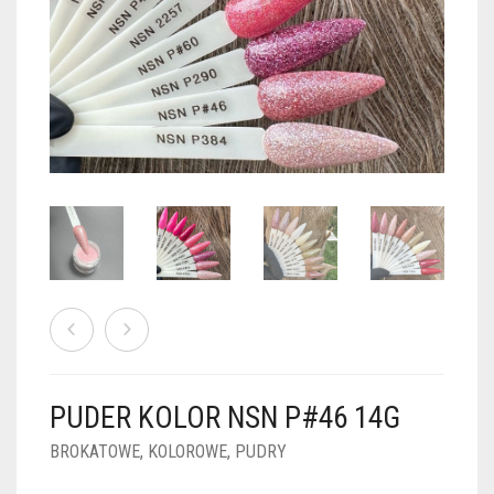
PUDRY GALAXY
PUDRY BUDUJĄCE
PUDRY BROKATOWE
KOSZYK
0
PUDRY SPARKLE
PUDRY DO FRENCH
PUDRY Z DROBINKAMI
PUDRY TERMICZNE
PUDRY KOLOR PUR
PUDRY FOTOCHROMOWE
PUDRY ŚWIECĄCE
PUDER CHROM EFFECT
FOIL DIP
PYŁKI W PŁYNIE 5ML
PUDER KOLOR NSN P#46 14G
PREPARATY PŁYNNE 50ML
BROKATOWE
,
KOLOROWE
,
PUDRY
PREPARATY PŁYNNE 15ML
NAIL PREP 50ML