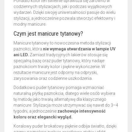
Ponadto kolor ten świetnie sprawdza się zarówno w
codziennych stylizacjach, jak i podczas wyjątkowych
wydarzeń. Dzięki swojej uniwersalności pasuje do wielu
stylizacji, a jednocześnie pozwala stworzyć efektowny i
modny manicure.
Czym jest manicure tytanowy?
Manicure tytanowy to nowoczesna metoda stylizacji
paznokci, która
nie wymaga utwardzania w lampie UV
ani LED.
Zamiast tradycyjnych lakierów stosuje się
specjalną bazę oraz puder tytanowy, który nadaje
paznokciom trwały kolor i piękne wykończenie. W
rezultacie manicure jest odporny na odpryski,
zarysowania oraz codzienne uszkodzenia.
Dodatkowo puder tytanowy pomaga wzmacniać
naturalną płytkę paznokcia, dlatego wiele osób wybiera
tę metodę jako trwałą alternatywę dla klasycznego
manicure. Stylizacja może utrzymywać się nawet do 3–4
tygodni, a jednocześnie
zachowuje intensywność
koloru oraz elegancki wygląd.
Koralowy puder brokatowy pięknie odbija światło, dzięki