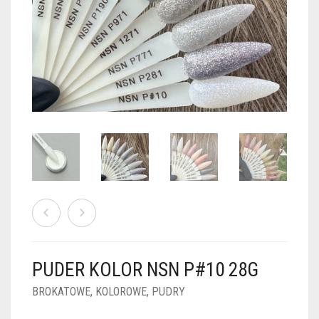
PUDRY GALAXY
PUDRY BUDUJĄCE
PUDRY BROKATOWE
KOSZYK
0
PUDRY SPARKLE
PUDRY DO FRENCH
PUDRY Z DROBINKAMI
PUDRY TERMICZNE
PUDRY KOLOR PUR
PUDRY FOTOCHROMOWE
PUDRY ŚWIECĄCE
PUDER CHROM EFFECT
FOIL DIP
PYŁKI W PŁYNIE 5ML
PUDER KOLOR NSN P#10 28G
PREPARATY PŁYNNE 50ML
BROKATOWE
,
KOLOROWE
,
PUDRY
PREPARATY PŁYNNE 15ML
NAIL PREP 50ML