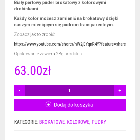
Biały perłowy puder brokatowy z kolorowymi
drobinkami
CERTYFIKATY DERMATOLOGICZNE
GEL BASE 50ML
NAIL PREP 15ML
Każdy kolor możesz zamienić na brokatowy dzięki
naszym mieniącym się pudrom transparentnym.
AKCESORIA
ACTIVATOR 50ML
GEL BASE 15ML
Zobacz jak to zrobić:
GADŻETY REKLAMOWE
ACTIVATOR POWER 50ML
GEL BASE + GEL TOP 15ML
RÓŻNE AKCESORIA
https://www.youtube.com/shorts/nW2jBYqnR4Y?feature=share
Opakowanie zawiera 28g produktu
GEL TOP 50ML
GEL BASE DO ZDOBIEŃ 15ML
FREZY
PLAKAT
63.00
zł
BRUSH SAVER 50ML
ACTIVATOR 15ML
FRENCH DIP NSN
ULOTKI
ACTIVATOR POWER 15ML
CERTYFIKATY
ILOŚĆ
PUDER
GEL TOP 15ML
KOLOR
Dodaj do koszyka
NSN
NURSING OIL 15ML
P#10
KATEGORIE:
BROKATOWE
,
KOLOROWE
,
PUDRY
28G
BRUSH SAVER 15ML