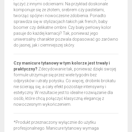
łączyć z innymi odcieniami. Na przykład doskonale
komponuje się ze złotem, srebrem czy pastelami,
tworząc spójne i nowoczesne zdobienia. Ponadto
sprawdza się w stylizacjach takich jak french, baby
boomer czy delikatne ombre. Czy biały perłowy kolor
pasuje do każdej karnacji? Tak, ponieważ jego
uniwersalny charakter pozwala dopasować go zarówno
do jasnej, jak i ciemniejszej skóry.
Czy manicure tytanowy w tym kolorze jest trwały i
praktyczny?
Zdecydowanie tak, ponieważ dzięki swojej
formule utrzymuje się przez wiele tygodni bez
odprysków i utraty połysku. Co więcej, drobinki brokatu
nie ścierają się, a cały efekt pozostaje intensywny i
estetyczny. W rezultacie jest to idealne rozwiązanie dla
osób, które chcą połączyć klasyczną elegancję z
nowoczesnym wykończeniem.
*Produkt przeznaczony wyłącznie do użytku
profesjonalnego. Manicure tytanowy wymaga