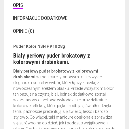
OPIS
INFORMACJE DODATKOWE
OPINIE (0)
Puder Kolor NSN P#10 28g
Biały perłowy puder brokatowy z
kolorowymi drobinkami.
Biały perłowy puder brokatowy z kolorowymi
drobinkami
w manicure tytanowym to niezwykle
elegancki i subtelny wybór, który łączy klasykę z
nowoczesnym efektem blasku. Przede wszystkim kolor
ten bazuje na czystej bieli, jednak dodatkowo został
wzbogacony o perłowe wykończenie oraz delikatne,
kolorowe refleksy, które pięknie odbijają światło. Dzięki
temu paznokcie prezentują się świeżo, lekko i bardzo
stylowo. Co więcej, taki manicure doskonale sprawdza
się zarówno na co dzień, jak i podczas wyjątkowych
okazji. Czy biały perłowy manicure z brokatem pasuje do