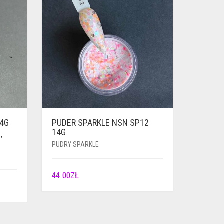
14G
PUDER SPARKLE NSN SP12
14G
E
,
PUDRY SPARKLE
44.00
ZŁ