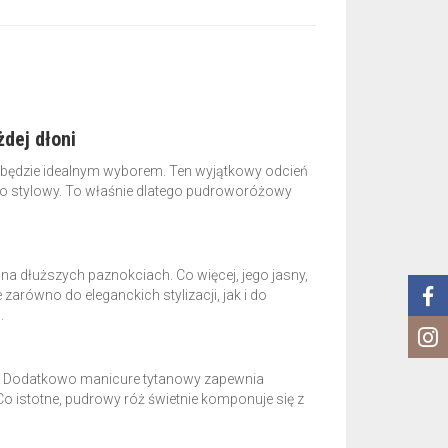
dej dłoni
będzie idealnym wyborem. Ten wyjątkowy odcień
rdzo stylowy. To właśnie dlatego pudroworóżowy
i na dłuższych paznokciach. Co więcej, jego jasny,
zarówno do eleganckich stylizacji, jak i do
.
any. Dodatkowo manicure tytanowy zapewnia
Co istotne, pudrowy róż świetnie komponuje się z