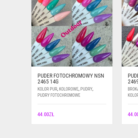
PUDER FOTOCHROMOWY NSN
PUD
2465 14G
246
KOLOR PUR
,
KOLOROWE
,
PUDRY
,
BROK
PUDRY FOTOCHROMOWE
KOLO
44.00
ZŁ
44.0