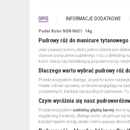
OPIS
INFORMACJE DODATKOWE
Puder Kolor NSN N631 14g
Pudrowy róż do manicure tytanowego – 
Jeśli szukasz koloru, który jednocześnie jest deli
stanowi połączenie subtelnego różu z delikatną n
kolor cieszy się niesłabnącą popularnością i niez
Dlaczego warto wybrać pudrowy róż d
Przede wszystkim dlatego, że jest to kolor niezwyk
miękki odcień sprawia, że dłonie wyglądają na zadb
codziennych, bardziej swobodnych zestawień. To 
Czym wyróżnia się nasz pudroworóżow
Przede wszystkim
subtelną głębią barwy
, która 
wyjątkową trwałość, dlatego kolor utrzymuje się n
każdym typem urody, dzięki czemu pasuje absolut