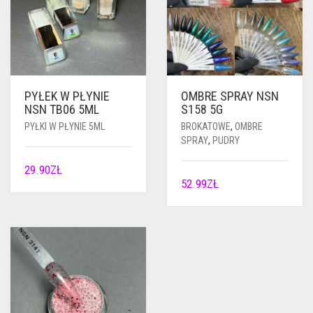
PYŁEK W PŁYNIE
OMBRE SPRAY NSN
NSN TB06 5ML
S158 5G
PYŁKI W PŁYNIE 5ML
BROKATOWE
,
OMBRE
SPRAY
,
PUDRY
29.90
ZŁ
52.99
ZŁ