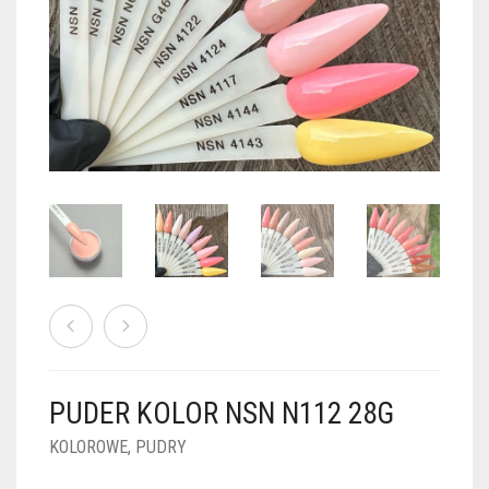
PUDRY GALAXY
PUDRY BUDUJĄCE
PUDRY BROKATOWE
KOSZYK
0
PUDRY SPARKLE
PUDRY DO FRENCH
PUDRY Z DROBINKAMI
PUDRY TERMICZNE
PUDRY KOLOR PUR
PUDRY FOTOCHROMOWE
PUDRY ŚWIECĄCE
PUDER CHROM EFFECT
FOIL DIP
PYŁKI W PŁYNIE 5ML
PUDER KOLOR NSN N112 28G
PREPARATY PŁYNNE 50ML
KOLOROWE
,
PUDRY
PREPARATY PŁYNNE 15ML
NAIL PREP 50ML