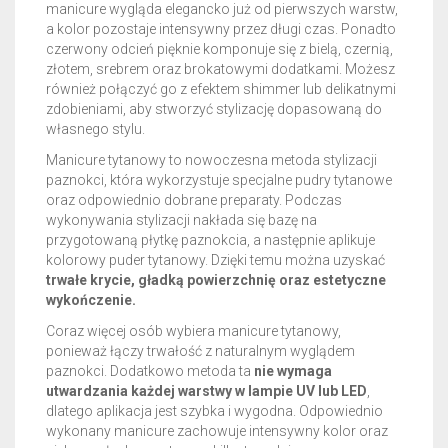
manicure wygląda elegancko już od pierwszych warstw,
a kolor pozostaje intensywny przez długi czas. Ponadto
czerwony odcień pięknie komponuje się z bielą, czernią,
złotem, srebrem oraz brokatowymi dodatkami. Możesz
również połączyć go z efektem shimmer lub delikatnymi
zdobieniami, aby stworzyć stylizację dopasowaną do
własnego stylu.
Manicure tytanowy to nowoczesna metoda stylizacji
paznokci, która wykorzystuje specjalne pudry tytanowe
oraz odpowiednio dobrane preparaty. Podczas
wykonywania stylizacji nakłada się bazę na
przygotowaną płytkę paznokcia, a następnie aplikuje
kolorowy puder tytanowy. Dzięki temu można uzyskać
trwałe krycie, gładką powierzchnię oraz estetyczne
wykończenie.
Coraz więcej osób wybiera manicure tytanowy,
ponieważ łączy trwałość z naturalnym wyglądem
paznokci. Dodatkowo metoda ta
nie wymaga
utwardzania każdej warstwy w lampie UV lub LED
,
dlatego aplikacja jest szybka i wygodna. Odpowiednio
wykonany manicure zachowuje intensywny kolor oraz