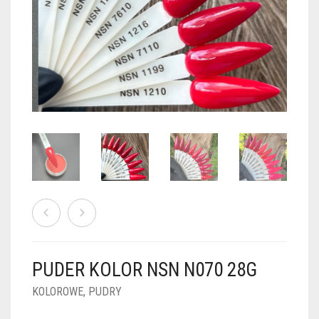
PUDRY GALAXY
PUDRY BUDUJĄCE
PUDRY BROKATOWE
KOSZYK
0
PUDRY SPARKLE
PUDRY DO FRENCH
PUDRY Z DROBINKAMI
PUDRY TERMICZNE
PUDRY KOLOR PUR
PUDRY FOTOCHROMOWE
PUDRY ŚWIECĄCE
PUDER CHROM EFFECT
FOIL DIP
PYŁKI W PŁYNIE 5ML
PUDER KOLOR NSN N070 28G
PREPARATY PŁYNNE 50ML
KOLOROWE
,
PUDRY
PREPARATY PŁYNNE 15ML
NAIL PREP 50ML