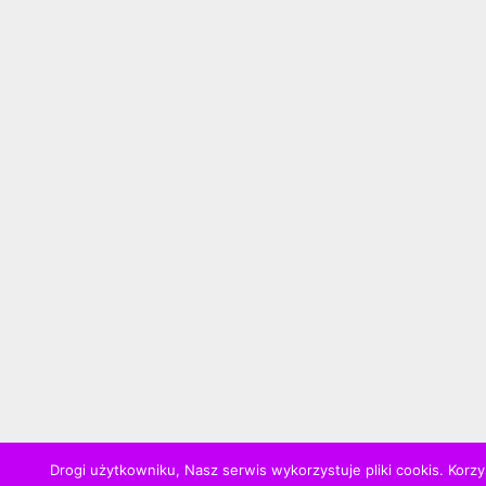
Drogi użytkowniku, Nasz serwis wykorzystuje pliki cookis. Korzy