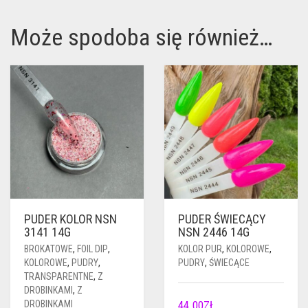
Może spodoba się również…
PUDER KOLOR NSN
PUDER ŚWIECĄCY
3141 14G
NSN 2446 14G
BROKATOWE
,
FOIL DIP
,
KOLOR PUR
,
KOLOROWE
,
KOLOROWE
,
PUDRY
,
PUDRY
,
ŚWIECĄCE
TRANSPARENTNE
,
Z
DROBINKAMI
,
Z
DROBINKAMI
44.00
ZŁ