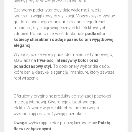
piękny połysk nawet przez kilka tygodni.
Czerwony puder tytanowy daje wiele możliwości
tworzenia wyjątkowych stylizacji. Możesz wykorzystać
go do klasycznego manicure, eleganckiego french
manicure, stylizacji świątecznych lub efektownych
zdobień. Ponadto czerwień doskonale
podkreśla
kobiecy charakter i dodaje paznokciom wyjątkowej
elegancji.
Wybierając czerwony puder do manicure tytanowego,
stawiasz na
trwałość, intensywny kolor oraz
ponadczasowy styl.
To doskonały wybór dla osób,
które cenią klasykę, elegancję i manicure, który zawsze
robi wrażenie.
Oferujemy oryginalne produkty do stylizacji paznokci
metodą tytanową. Gwarancja długotrwałego
efektu.
Zawarte w produktach witaminy i wapń
wzmacniają oraz odżywiają paznokcie.
Uwaga
: wybierając kolor proszę kierować się
Paletą
Barw
i
załączonymi