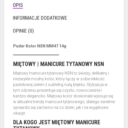
OPIS
INFORMACJE DODATKOWE
OPINIE (0)
Puder Kolor NSN MM47 14g
━━━━━━━━━━━━━━━━━━━━
MIĘTOWY | MANICURE TYTANOWY NSN
Miętowy manicure tytanowy NSN to świeży, delikatny i
niezwykle modny kolor, który łączy w sobie lekkość
pastelowej zieleni z subtelną nutą błękitu. Stylizacja w
tym odcieniu prezentuje się czysto, nowocześnie i
bardzo elegancko. Miętowy kolor doskonale wpisuje się
w aktualne trendy manicure tytanowego, dlatego świetnie
sprawdzi się zarówno na co dzień, jak i na wyjątkowe
okazje.
DLA KOGO JEST MIĘTOWY MANICURE