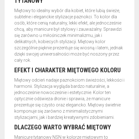
TYTANOWY
Miętowy to idealny wybór dla kobiet, które lubią świeże,
subtelne i eleganckie stylizacje paznokci. To kolor dla
osób, które cenią naturalny, lekki efekt, ale jednocześnie
chcą, aby manicure był stylowy i zauważalny. Sprawdzi
się zarówno u miłośniczek minimalizmu, jak i
delikatnych, kobiecych stylizacji. Miętowy kolor
szczególnie pięknie prezentuje się wiosną i latem, jednak
dzięki swojej uniwersalności może być noszony przez
cały rok.
EFEKT I CHARAKTER MIĘTOWEGO KOLORU
Miętowy odcień nadaje paznokciom świeżości, lekkości i
harmonii. Stylizacja wygląda bardzo naturalnie, a
jednocześnie nowocześnie i estetycznie. Kolor ten
optycznie odświeża dłonie i sprawia, że manicure
prezentuje się czysto oraz elegancko. Miętowy świetnie
komponuje się zarówno z minimalistycznymi
stylizacjami, jak i bardziej kreatywnymi zdobieniami.
DLACZEGO WARTO WYBRAĆ MIĘTOWY
Manicure tytanowy NSN w kolorze miętowym to