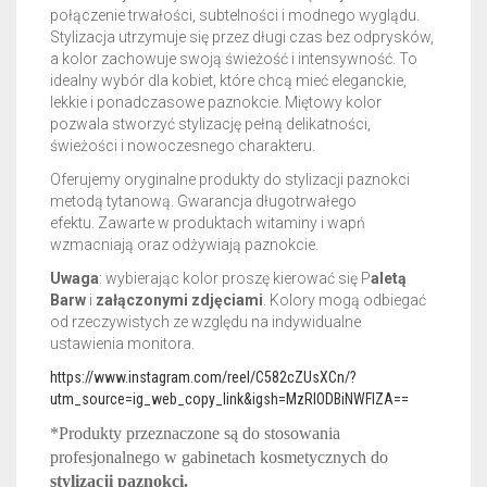
połączenie trwałości, subtelności i modnego wyglądu.
Stylizacja utrzymuje się przez długi czas bez odprysków,
a kolor zachowuje swoją świeżość i intensywność. To
idealny wybór dla kobiet, które chcą mieć eleganckie,
lekkie i ponadczasowe paznokcie. Miętowy kolor
pozwala stworzyć stylizację pełną delikatności,
świeżości i nowoczesnego charakteru.
Oferujemy oryginalne produkty do stylizacji paznokci
metodą tytanową. Gwarancja długotrwałego
efektu.
Zawarte w produktach witaminy i wapń
wzmacniają oraz odżywiają paznokcie.
Uwaga
: wybierając kolor proszę kierować się P
aletą
Barw
i
załączonymi zdjęciami
. Kolory mogą odbiegać
od rzeczywistych ze względu na indywidualne
ustawienia monitora.
https://www.instagram.com/reel/C582cZUsXCn/?
utm_source=ig_web_copy_link&igsh=MzRlODBiNWFlZA==
*Produkty przeznaczone są do stosowania
profesjonalnego w gabinetach kosmetycznych do
stylizacji paznokci.