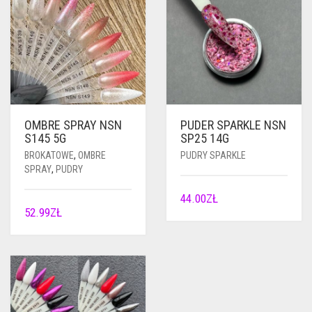
OMBRE SPRAY NSN
PUDER SPARKLE NSN
S145 5G
SP25 14G
BROKATOWE
,
OMBRE
PUDRY SPARKLE
SPRAY
,
PUDRY
44.00
ZŁ
52.99
ZŁ