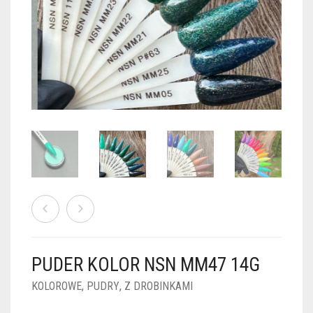
PUDRY GALAXY
PUDRY BUDUJĄCE
PUDRY BROKATOWE
KOSZYK
0
PUDRY SPARKLE
PUDRY DO FRENCH
PUDRY Z DROBINKAMI
PUDRY TERMICZNE
PUDRY KOLOR PUR
PUDRY FOTOCHROMOWE
PUDRY ŚWIECĄCE
PUDER CHROM EFFECT
FOIL DIP
PYŁKI W PŁYNIE 5ML
PUDER KOLOR NSN MM47 14G
PREPARATY PŁYNNE 50ML
KOLOROWE
,
PUDRY
,
Z DROBINKAMI
PREPARATY PŁYNNE 15ML
NAIL PREP 50ML