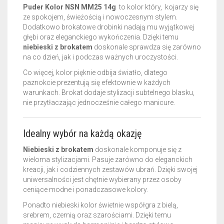
Puder Kolor NSN MM25 14g
to kolor który, kojarzy się
ze spokojem, świeżością i nowoczesnym stylem.
Dodatkowo brokatowe drobinki nadają mu wyjątkowej
głębi oraz eleganckiego wykończenia. Dzięki temu
niebieski z brokatem
doskonale sprawdza się zarówno
na co dzień, jak i podczas ważnych uroczystości.
Co więcej, kolor pięknie odbija światło, dlatego
paznokcie prezentują się efektownie w każdych
warunkach. Brokat dodaje stylizacji subtelnego blasku,
nie przytłaczając jednocześnie całego manicure.
Idealny wybór na każdą okazję
Niebieski z brokatem
doskonale komponuje się z
wieloma stylizacjami. Pasuje zarówno do eleganckich
kreacji, jak i codziennych zestawów ubrań. Dzięki swojej
uniwersalności jest chętnie wybierany przez osoby
ceniące modne i ponadczasowe kolory.
Ponadto niebieski kolor świetnie współgra z bielą,
srebrem, czernią oraz szarościami. Dzięki temu