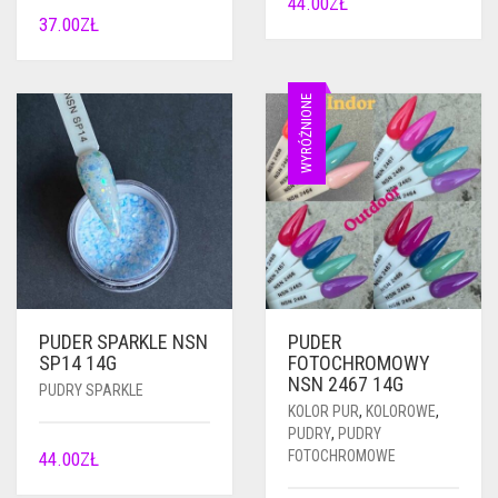
44.00
ZŁ
37.00
ZŁ
WYRÓŻNIONE
PUDER SPARKLE NSN
PUDER
SP14 14G
FOTOCHROMOWY
NSN 2467 14G
PUDRY SPARKLE
KOLOR PUR
,
KOLOROWE
,
PUDRY
,
PUDRY
FOTOCHROMOWE
44.00
ZŁ