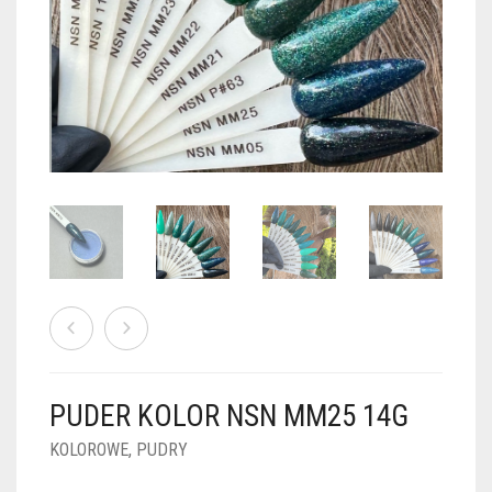
PUDRY GALAXY
PUDRY BUDUJĄCE
PUDRY BROKATOWE
KOSZYK
0
PUDRY SPARKLE
PUDRY DO FRENCH
PUDRY Z DROBINKAMI
PUDRY TERMICZNE
PUDRY KOLOR PUR
PUDRY FOTOCHROMOWE
PUDRY ŚWIECĄCE
PUDER CHROM EFFECT
FOIL DIP
PYŁKI W PŁYNIE 5ML
PUDER KOLOR NSN MM25 14G
PREPARATY PŁYNNE 50ML
KOLOROWE
,
PUDRY
PREPARATY PŁYNNE 15ML
NAIL PREP 50ML