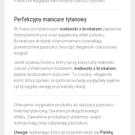
manicure wygląda harmonijnie i bardzo stylowo.
Perfekcyjny manicure tytanowy
W manicure tytanowym
niebieski z brokatem
zapewnia
intensywne krycie oraz wyjątkowy efekt połysku.
Brokatowe drobinki równomiernie rozświetlają
powierzchnię paznokci, tworząc elegancki i luksusowy
wygląd.
Jeżeli szukasz koloru, który łączy klasyczny niebieski
odcień z efektownym blaskiem,
niebieski z brokatem
będzie doskonałym wyborem. To modny i elegancki
kolor, który sprawi, że paznokcie będą wyglądały pięknie
i przyciągały uwagę przy każdej okazji.
Oferujemy oryginalne produkty do stylizacji paznokci
metodą tytanową. Gwarancja długotrwałego
efektu.
Zawarte w produktach witaminy i wapń
wzmacniają oraz odżywiają paznokcie.
Uwaga
: wybierając kolor proszę kierować się
Paletą