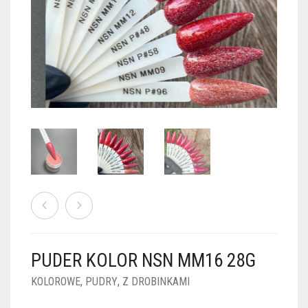
PUDRY GALAXY
PUDRY BUDUJĄCE
PUDRY BROKATOWE
KOSZYK
0
PUDRY SPARKLE
PUDRY DO FRENCH
PUDRY Z DROBINKAMI
PUDRY TERMICZNE
PUDRY KOLOR PUR
PUDRY FOTOCHROMOWE
PUDRY ŚWIECĄCE
PUDER CHROM EFFECT
FOIL DIP
PYŁKI W PŁYNIE 5ML
PUDER KOLOR NSN MM16 28G
PREPARATY PŁYNNE 50ML
KOLOROWE
,
PUDRY
,
Z DROBINKAMI
PREPARATY PŁYNNE 15ML
NAIL PREP 50ML