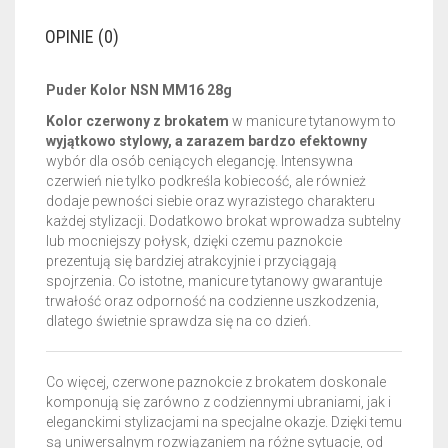
OPINIE (0)
Puder Kolor NSN MM16 28g
Kolor czerwony z brokatem
w manicure tytanowym to
wyjątkowo stylowy, a zarazem bardzo efektowny
wybór dla osób ceniących elegancję. Intensywna
czerwień nie tylko podkreśla kobiecość, ale również
dodaje pewności siebie oraz wyrazistego charakteru
każdej stylizacji. Dodatkowo brokat wprowadza subtelny
lub mocniejszy połysk, dzięki czemu paznokcie
prezentują się bardziej atrakcyjnie i przyciągają
spojrzenia. Co istotne, manicure tytanowy gwarantuje
trwałość oraz odporność na codzienne uszkodzenia,
dlatego świetnie sprawdza się na co dzień.
Co więcej, czerwone paznokcie z brokatem doskonale
komponują się zarówno z codziennymi ubraniami, jak i
eleganckimi stylizacjami na specjalne okazje. Dzięki temu
są uniwersalnym rozwiązaniem na różne sytuacje, od