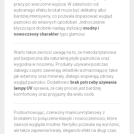
pracy po wieczorne wyjścia. W zależności od
wybranego efektu brokat może być delikatny albo
bardziej intensywny, co pozwala dopasować wygląd
paznokci do własnych upodobań. Jednocześnie
błyszczące drobinki nadają stylizacji
modny i
nowoczesny charakter
typu glamour.
Warto także zwrócić uwagę na to, że metoda tytanowa
jest bezpieczna dla naturalnej płytki paznokcia oraz
wygodna w noszeniu. Produkty używane podczas
zabiegu często zawierają składniki wzmacniające, takie
jak witaminy oraz minerały, dlatego wspierają zdrowy
wygląd paznokci. Dodatkowo
brak potrzeby używania
lampy UV
sprawia, że cały proces jest bardziej
komfortowy oraz przyjazny dla wielu osób.
Podsumowując, czerwony manicure tytanowy z
brokatem to połączenie klasyki i nowoczesności, które
zawsze wygląda modnie. Nie tylko pozwala się wyróżnić,
ale także zapewnia trwały, elegancki efekt na długi czas.