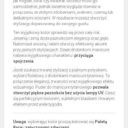
jak migdał, owal czy kwadrat. Możesz nosić go
samodzielnie, jednak świetnie wygląda również w
połączeniu ze złotymi zdobieniami, srebrem, czernią lub
delikatnymi wzorami. W rezultacie możesz stworzyć
stylizację dopasowaną do swojego gustu.
Ten wyjątkowy kolor sprawdzi się przez cały rok.
Jesienią i zimą doda paznokciom elegancji oraz głębi.
Natomiast wiosną i latem stworzy efektowny akcent
przy jasnych stylizacjach. Dzięki drobinkom manicure
nabiera wyjątkowego charakteru i
przyciąga
spojrzenia.
Jeżeli szukasz trwałej stylizacji z pięknym połyskiem,
wybierz fioletowy z drobinkami manicure tytanowy. To
połączenie elegancji, trwałości oraz wyjątkowego efektu
wizualnego. Puder do manicure tytanowego
pozwala
stworzyć piękne paznokcie bez użycia lampy UV.
Ciesz
się perfekcyjnym kolorem, subtelnym blaskiem i trwałym
efektem przez wiele tygodni.
Uwaga
: wybierając kolor proszę kierować się
Paletą
Barw
i
załączonymi zdjęciami
.