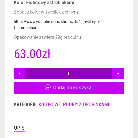
Kolor Fioletowy z Drobinkami
Zobacz kolor w świetle dziennym:
CERTYFIKATY DERMATOLOGICZNE
GEL BASE 50ML
NAIL PREP 15ML
https://www.youtube.com/shorts/Us4_gwULepo?
AKCESORIA
ACTIVATOR 50ML
GEL BASE 15ML
feature=share
Opakowanie zawiera 28g produktu
GADŻETY REKLAMOWE
ACTIVATOR POWER 50ML
GEL BASE + GEL TOP 15ML
RÓŻNE AKCESORIA
63.00
zł
GEL TOP 50ML
GEL BASE DO ZDOBIEŃ 15ML
FREZY
PLAKAT
BRUSH SAVER 50ML
ACTIVATOR 15ML
FRENCH DIP NSN
ULOTKI
ILOŚĆ
PUDER
ACTIVATOR POWER 15ML
CERTYFIKATY
KOLOR
Dodaj do koszyka
NSN
GEL TOP 15ML
8661
KATEGORIE:
KOLOROWE
,
PUDRY
,
Z DROBINKAMI
28G
NURSING OIL 15ML
BRUSH SAVER 15ML
OPIS