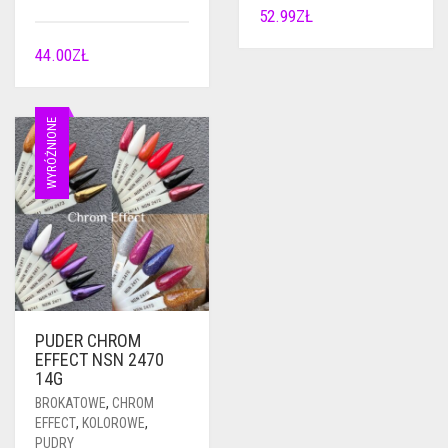
52.99
ZŁ
44.00
ZŁ
WYRÓŻNIONE
PUDER CHROM
EFFECT NSN 2470
14G
BROKATOWE
,
CHROM
EFFECT
,
KOLOROWE
,
PUDRY