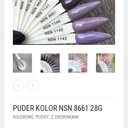
PUDRY GALAXY
PUDRY BUDUJĄCE
PUDRY BROKATOWE
KOSZYK
0
PUDRY SPARKLE
PUDRY DO FRENCH
PUDRY Z DROBINKAMI
PUDRY TERMICZNE
PUDRY KOLOR PUR
PUDRY FOTOCHROMOWE
PUDRY ŚWIECĄCE
PUDER CHROM EFFECT
FOIL DIP
PYŁKI W PŁYNIE 5ML
PUDER KOLOR NSN 8661 28G
PREPARATY PŁYNNE 50ML
KOLOROWE
,
PUDRY
,
Z DROBINKAMI
PREPARATY PŁYNNE 15ML
NAIL PREP 50ML