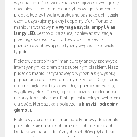
wykonaniem. Do stworzenia stylizacji wykorzystuje się
specjalny puder do manicure tytanowego. Następnie
produkt tworzy trwałą warstwę na paznokciach, dzięki
czemu uzyskujemy piękny i odporny efekt. Ponadto
manicure tytanowy
nie wymaga użycia lampy UV ani
lampy LED.
Jest to duża zaleta, ponieważ stylizacja
przebiega szybko i komfortowo. Jednocześnie
paznokcie zachowują estetyczny wygląd przez wiele
tygodni.
Fioletowy z drobinkami manicure tytanowy zachwyca
intensywnym kolorem oraz subtelnym blaskiem. Nasz
puder do manicure tytanowego wyróżnia się wysoką
pigmentacją oraz równomiernym kryciem. Dzięki temu
drobinki pięknie odbijają światło, a paznokcie zyskują
wyjątkowy efekt. Co więcej, kolor pozostaje elegancki i
nie przytłacza stylizacji. Dlatego jest idealnym wyborem
dla osób, które szukają połączenia
klasyki i odrobiny
glamour.
Fioletowy z drobinkami manicure tytanowy doskonale
prezentuje się na krótkich oraz długich paznokciach.
Dodatkowo pasuje do różnych kształtów płytki, takich