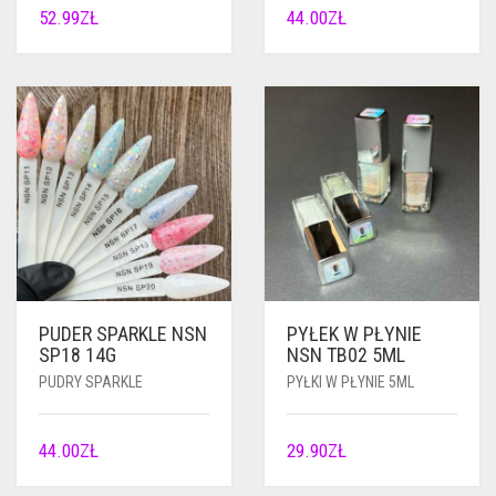
52.99
ZŁ
44.00
ZŁ
PUDER SPARKLE NSN
PYŁEK W PŁYNIE
SP18 14G
NSN TB02 5ML
PUDRY SPARKLE
PYŁKI W PŁYNIE 5ML
44.00
ZŁ
29.90
ZŁ