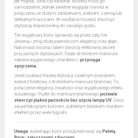
jak migdał, owal czy kwadrat. Możesz nosić go
samodzielnie, jednak świetnie wygląda również w
połączeniu ze złotymi zdobieniami, srebrem, czernią lub
delikatnymi wzorami. W rezultacie możesz stworzyć
stylizację dopasowaną do swojego gustu.
Ten wyjątkowy kolor sprawdzi się przez cały rok.
Jesienią i zimą doda paznokciom elegancji oraz głębi.
Natomiast wiosną i latem stworzy efektowny akcent
przy jasnych stylizacjach. Dzięki drobinkom manicure
nabiera wyjątkowego charakteru i
przyciąga
spojrzenia.
Jeżeli szukasz trwałej stylizacji z pięknym połyskiem,
wybierz fioletowy z drobinkami manicure tytanowy. To
połączenie elegancji, trwałości oraz wyjątkowego efektu
wizualnego. Puder do manicure tytanowego
pozwala
stworzyć piękne paznokcie bez użycia lampy UV.
Ciesz
się perfekcyjnym kolorem, subtelnym blaskiem i trwałym
efektem przez wiele tygodni.
Uwaga
: wybierając kolor proszę kierować się
Paletą
Barw
i
załączonymi zdjęciami
.