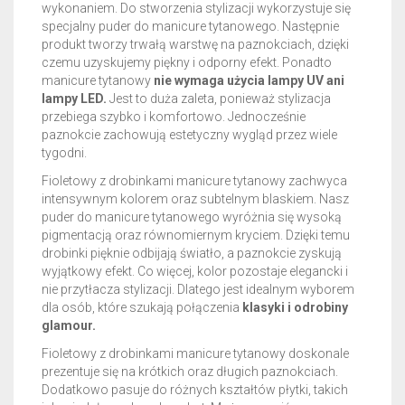
wykonaniem. Do stworzenia stylizacji wykorzystuje się
specjalny puder do manicure tytanowego. Następnie
produkt tworzy trwałą warstwę na paznokciach, dzięki
czemu uzyskujemy piękny i odporny efekt. Ponadto
manicure tytanowy
nie wymaga użycia lampy UV ani
lampy LED.
Jest to duża zaleta, ponieważ stylizacja
przebiega szybko i komfortowo. Jednocześnie
paznokcie zachowują estetyczny wygląd przez wiele
tygodni.
Fioletowy z drobinkami manicure tytanowy zachwyca
intensywnym kolorem oraz subtelnym blaskiem. Nasz
puder do manicure tytanowego wyróżnia się wysoką
pigmentacją oraz równomiernym kryciem. Dzięki temu
drobinki pięknie odbijają światło, a paznokcie zyskują
wyjątkowy efekt. Co więcej, kolor pozostaje elegancki i
nie przytłacza stylizacji. Dlatego jest idealnym wyborem
dla osób, które szukają połączenia
klasyki i odrobiny
glamour.
Fioletowy z drobinkami manicure tytanowy doskonale
prezentuje się na krótkich oraz długich paznokciach.
Dodatkowo pasuje do różnych kształtów płytki, takich