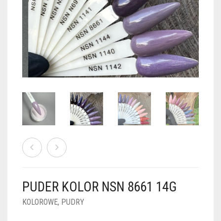
PUDRY GALAXY
PUDRY BUDUJĄCE
PUDRY BROKATOWE
KOSZYK
0
PUDRY SPARKLE
PUDRY DO FRENCH
PUDRY Z DROBINKAMI
PUDRY TERMICZNE
PUDRY KOLOR PUR
PUDRY FOTOCHROMOWE
PUDRY ŚWIECĄCE
PUDER CHROM EFFECT
FOIL DIP
PYŁKI W PŁYNIE 5ML
PUDER KOLOR NSN 8661 14G
PREPARATY PŁYNNE 50ML
KOLOROWE
,
PUDRY
PREPARATY PŁYNNE 15ML
NAIL PREP 50ML