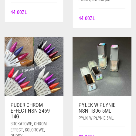
44.00
ZŁ
44.00
ZŁ
PUDER CHROM
PYŁEK W PŁYNIE
EFFECT NSN 2469
NSN TB06 5ML
14G
PYŁKI W PŁYNIE 5ML
BROKATOWE
,
CHROM
EFFECT
,
KOLOROWE
,