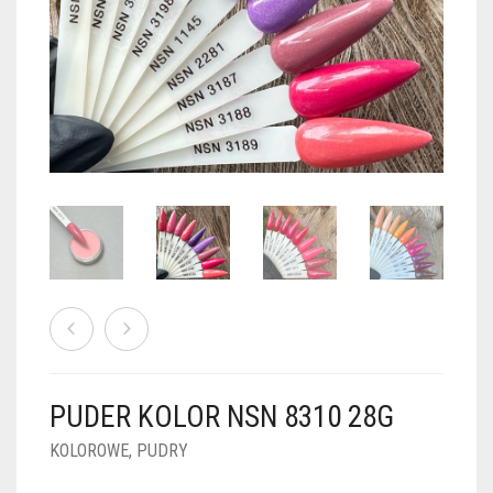
PUDRY GALAXY
PUDRY BUDUJĄCE
PUDRY BROKATOWE
KOSZYK
0
PUDRY SPARKLE
PUDRY DO FRENCH
PUDRY Z DROBINKAMI
PUDRY TERMICZNE
PUDRY KOLOR PUR
PUDRY FOTOCHROMOWE
PUDRY ŚWIECĄCE
PUDER CHROM EFFECT
FOIL DIP
PYŁKI W PŁYNIE 5ML
PUDER KOLOR NSN 8310 28G
PREPARATY PŁYNNE 50ML
KOLOROWE
,
PUDRY
PREPARATY PŁYNNE 15ML
NAIL PREP 50ML