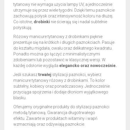
tytanowy nie wymaga użycia lampy UV, a jednocześnie
utrzymuje się przez wiele tygodni. Dzięki temu paznokcie
zachowują połysk oraz intensywność koloru na dłużej.
Co istotne,
drobinki
nie ścierają się i nadal subtelnie
połyskują.
Różowy manicure tytanowy z drobinkami pięknie
prezentuje się na krótkich i długich paznokciach. Pasuje
do kształtu migdała, owalu oraz delikatnego kwadratu.
Ponadto można go łączyć z minimalistycznymi
zdobieniami lub pozostawić w klasycznej wersji. W
każdej odsłonie wygląda
elegancko oraz nowocześnie.
Jeśli szukasz
trwałej
stylizacji paznokci, wybierz
manicure tytanowy różowy z drobinkami. To kolor
subtelny, kobiecy oraz ponadczasowy. Jednocześnie
przyciąga spojrzenia i dodaje dłoniom wyjątkowego
blasku.
Oferujemy oryginalne produkty do stylizacji paznokci
metodą tytanową. Gwarancja długotrwałego
efektu.
Zawarte w produktach witaminy i wapń
wzmacniają oraz odżywiają paznokcie.