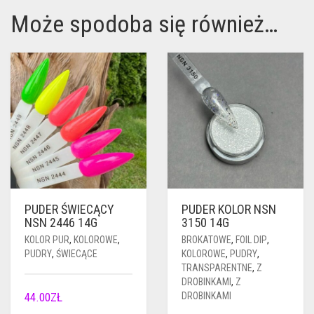
Może spodoba się również…
PUDER ŚWIECĄCY
PUDER KOLOR NSN
NSN 2446 14G
3150 14G
KOLOR PUR
,
KOLOROWE
,
BROKATOWE
,
FOIL DIP
,
PUDRY
,
ŚWIECĄCE
KOLOROWE
,
PUDRY
,
TRANSPARENTNE
,
Z
DROBINKAMI
,
Z
44.00
ZŁ
DROBINKAMI