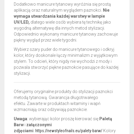
Dodatkowo manicure tytanowy wyróżnia się prostą
aplikacją oraz naturalnym wyglądem paznokci.
Nie
wymaga utwardzania każdej warstwy w lampie
UV/LED,
dlatego wiele osób wybiera tę technikę jako
wygodną alternatywę dla innych metod stylizacji.
Odpowiednio wykonany manicure tytanowy zachowuje
piękny wygląd przez wiele tygodni.
Wybierz szary puder do manicure tytanowego i odkryj
kolor, który doskonale łączy minimalizm z wyjątkowym
stylem. To odcień, który nigdy nie wychodzi z mody i
pozwala stworzyć piękne paznokcie pasujące do każdej
stylizacji.
Oferujemy oryginalne produkty do stylizacji paznokci
metodą tytanową. Gwarancja długotrwałego
efektu.
Zawarte w produktach witaminy i wapń
wzmacniają oraz odżywiają paznokcie.
Uwaga
: wybierając kolor proszę kierować się
Paletą
Barw
i
załączonymi
zdjęciami
.
https://newstyleofnails.eu/palety-barw/
Kolory