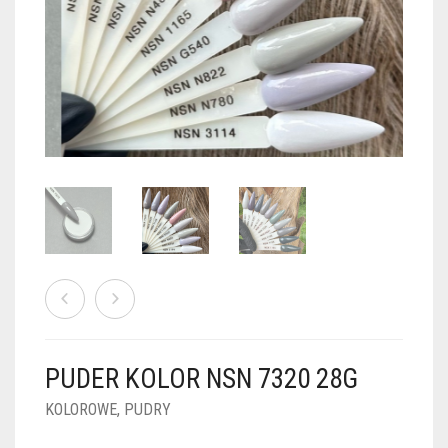
PUDRY GALAXY
PUDRY BUDUJĄCE
PUDRY BROKATOWE
KOSZYK
0
PUDRY SPARKLE
PUDRY DO FRENCH
PUDRY Z DROBINKAMI
PUDRY TERMICZNE
PUDRY KOLOR PUR
PUDRY FOTOCHROMOWE
PUDRY ŚWIECĄCE
PUDER CHROM EFFECT
FOIL DIP
PYŁKI W PŁYNIE 5ML
PUDER KOLOR NSN 7320 28G
PREPARATY PŁYNNE 50ML
KOLOROWE
,
PUDRY
PREPARATY PŁYNNE 15ML
NAIL PREP 50ML