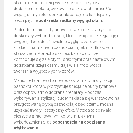
stylu nude po bardziej wyraziste kompozycje z
dodatkiem brokatu, pyłków lub efektów shimmer. Co
więcej, szary kolor doskonale pasuje do każdej pory
roku i pięknie
podkreśla zadbany wygląd dłoni.
Puder do manicure tytanowego w kolorze szarym to
doskonały wybór dla osób, które cenią sobie elegancję i
wygodę. Ten odcień świetnie wygląda zarówno na
krótkich, naturalnych paznokciach, jak i na dłuższych
stylizacjach. Ponadto szarość bardzo dobrze
komponuje się ze złotymi, srebrnymi oraz pastelowymi
dodatkami, dzięki czemu daje wiele możliwości
tworzenia wyjątkowych wzorów.
Manicure tytanowy to nowoczesna metoda stylizacji
paznokci, która wykorzystuje specjalne pudry tytanowe
oraz odpowiednio dobrane preparaty. Podczas
wykonywania stylizacji puder nakłada się warstwowo na
przygotowaną płytkę paznokcia, dzięki czemu można
uzyskać trwały i estetyczny efekt. Metoda ta pozwala
cieszyć się intensywnym kolorem, pięknym
wykończeniem oraz
odpornością na codzienne
użytkowanie.