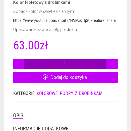
Kolor Fioletowy z drobinkami
Zobacz kolor w świetle dziennym:
CERTYFIKATY DERMATOLOGICZNE
GEL BASE 50ML
NAIL PREP 15ML
https://www.youtube.com/shorts/I4M9cK_tjSU?feature=share
AKCESORIA
ACTIVATOR 50ML
GEL BASE 15ML
Opakowanie zawiera 28g produktu
GADŻETY REKLAMOWE
ACTIVATOR POWER 50ML
GEL BASE + GEL TOP 15ML
RÓŻNE AKCESORIA
63.00
zł
GEL TOP 50ML
GEL BASE DO ZDOBIEŃ 15ML
FREZY
PLAKAT
ILOŚĆ
BRUSH SAVER 50ML
ACTIVATOR 15ML
FRENCH DIP NSN
ULOTKI
PUDER
KOLOR
Dodaj do koszyka
ACTIVATOR POWER 15ML
CERTYFIKATY
NSN
2284
GEL TOP 15ML
KATEGORIE:
KOLOROWE
,
PUDRY
,
Z DROBINKAMI
28G
NURSING OIL 15ML
OPIS
BRUSH SAVER 15ML
INFORMACJE DODATKOWE