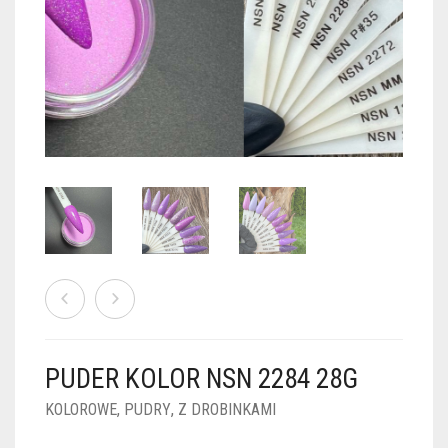
PUDRY GALAXY
PUDRY BUDUJĄCE
PUDRY BROKATOWE
KOSZYK
0
PUDRY SPARKLE
PUDRY DO FRENCH
PUDRY Z DROBINKAMI
PUDRY TERMICZNE
PUDRY KOLOR PUR
PUDRY FOTOCHROMOWE
PUDRY ŚWIECĄCE
PUDER CHROM EFFECT
FOIL DIP
PYŁKI W PŁYNIE 5ML
PUDER KOLOR NSN 2284 28G
PREPARATY PŁYNNE 50ML
KOLOROWE
,
PUDRY
,
Z DROBINKAMI
PREPARATY PŁYNNE 15ML
NAIL PREP 50ML