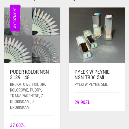
WYRÓŻNIONE
PUDER KOLOR NSN
PYŁEK W PŁYNIE
3139 14G
NSN TB06 5ML
BROKATOWE
,
FOIL DIP
,
PYŁKI W PŁYNIE 5ML
KOLOROWE
,
PUDRY
,
TRANSPARENTNE
,
Z
DROBINKAMI
,
Z
29.90
ZŁ
DROBINKAMI
37.00
ZŁ