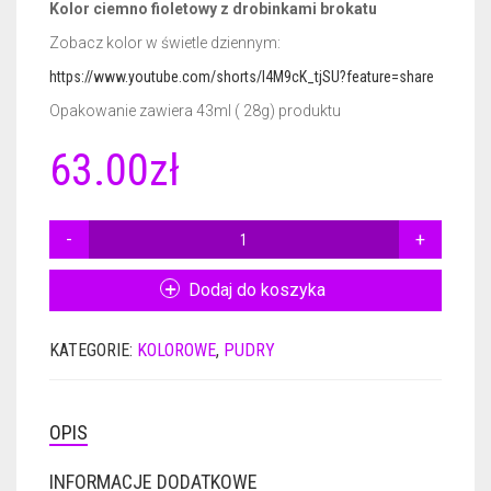
Kolor ciemno fioletowy z drobinkami brokatu
Zobacz kolor w świetle dziennym:
CERTYFIKATY DERMATOLOGICZNE
GEL BASE 50ML
NAIL PREP 15ML
https://www.youtube.com/shorts/I4M9cK_tjSU?feature=share
AKCESORIA
ACTIVATOR 50ML
GEL BASE 15ML
Opakowanie zawiera 43ml ( 28g) produktu
GADŻETY REKLAMOWE
ACTIVATOR POWER 50ML
GEL BASE + GEL TOP 15ML
RÓŻNE AKCESORIA
63.00
zł
GEL TOP 50ML
GEL BASE DO ZDOBIEŃ 15ML
FREZY
PLAKAT
ILOŚĆ
BRUSH SAVER 50ML
ACTIVATOR 15ML
FRENCH DIP NSN
ULOTKI
PUDER
KOLOR
Dodaj do koszyka
ACTIVATOR POWER 15ML
CERTYFIKATY
NSN
2270
GEL TOP 15ML
KATEGORIE:
KOLOROWE
,
PUDRY
28G
NURSING OIL 15ML
OPIS
BRUSH SAVER 15ML
INFORMACJE DODATKOWE