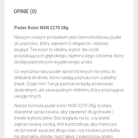
OPINIE (0)
Puder Kolor NSN 2270 28g
Naszym nowym produktem jest ciemnofioletowy puder
do paznokci, który zapewni Ci elegancki i stylowy
wygląd. Ten kolor to idealny wybór dla osób
poszukujących głębokiego, tajemniczego odcienia, który
dodaje paznokciom wyjątkowego uroku.
Co wyróżnia nasz puder spośród innych na rynku, to
delikatne drobinki, które nadają paznokciom subtelny
blask. Dzięki nim Twoje paznokcie będą emanować
dyskretnym, ale zauważalnym efektem, który przyciągnie
uwagę innych.
Nasza formuła puder kolor NSN 2270 28g została
starannie opracowana, aby zapewnić długotrwałe i
trwałe wykończenie. Bez względu na to, czy jesteś
zapracowaną osobą, która potrzebuje, aby manicure
utrzymywał się przez długi czas, czy szukasz produktu
na specjalną okazję, nasz lakier z pewnością spełni