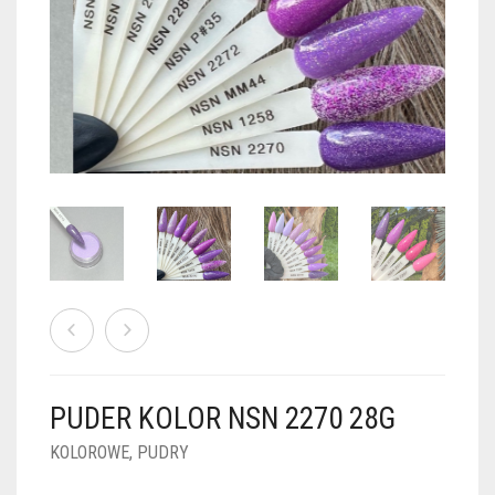
PUDRY GALAXY
PUDRY BUDUJĄCE
PUDRY BROKATOWE
KOSZYK
0
PUDRY SPARKLE
PUDRY DO FRENCH
PUDRY Z DROBINKAMI
PUDRY TERMICZNE
PUDRY KOLOR PUR
PUDRY FOTOCHROMOWE
PUDRY ŚWIECĄCE
PUDER CHROM EFFECT
FOIL DIP
PYŁKI W PŁYNIE 5ML
PUDER KOLOR NSN 2270 28G
PREPARATY PŁYNNE 50ML
KOLOROWE
,
PUDRY
PREPARATY PŁYNNE 15ML
NAIL PREP 50ML