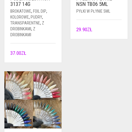
3137 14G
NSN TB06 5ML
BROKATOWE
,
FOIL DIP
,
PYŁKI W PŁYNIE 5ML
KOLOROWE
,
PUDRY
,
TRANSPARENTNE
,
Z
DROBINKAMI
,
Z
29.90
ZŁ
DROBINKAMI
37.00
ZŁ