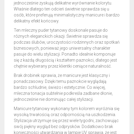
jednocześnie zyskują delikatne wyrównanie kolorytu.
Właśnie dlatego ten odcień świetnie sprawdza się u
osób, które preferują minimalistyczny manicure i bardzo
delikatny efekt końcowy.
Ten mleczny puder tytanowy doskonale pasuje do
różnych eleganckich okazji. Świetnie sprawdza się
podczas ślubów, uroczystości rodzinnych oraz spotkań
biznesowych, ponieważ jego uniwersalny charakter
pasuje do wielu stylizacji. Ponadto idealnie komponuje
się z każdą długością i kształtem paznokci, dlatego jest
chętnie wybierany przez klientki ceniące naturalność.
Brak drobinek sprawia, że manicure jest klasyczny i
ponadczasowy. Dzięki temu paznokcie wyglądają
bardzo schludnie, świeżo i estetycznie. Co więcej,
mleczna tonacja subtelnie podkreśla zadbane dłonie,
jednocześnie nie dominując całej stylizacji.
Manicure tytanowy wykonany tym kolorem wyróżnia się
wysoką trwałością oraz odpornością na uszkodzenia.
Stylizacja utrzymuje się przez wiele tygodni, zachowując
swój piękny wygląd bez odprysków. Dodatkowo brak
konieczności utwardzania w lampie UV sprawia, że jest