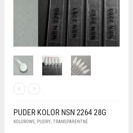
PUDRY GALAXY
PUDRY BUDUJĄCE
PUDRY BROKATOWE
KOSZYK
0
PUDRY SPARKLE
PUDRY DO FRENCH
PUDRY Z DROBINKAMI
PUDRY TERMICZNE
PUDRY KOLOR PUR
PUDRY FOTOCHROMOWE
PUDRY ŚWIECĄCE
PUDER CHROM EFFECT
FOIL DIP
PYŁKI W PŁYNIE 5ML
PUDER KOLOR NSN 2264 28G
PREPARATY PŁYNNE 50ML
KOLOROWE
,
PUDRY
,
TRANSPARENTNE
PREPARATY PŁYNNE 15ML
NAIL PREP 50ML