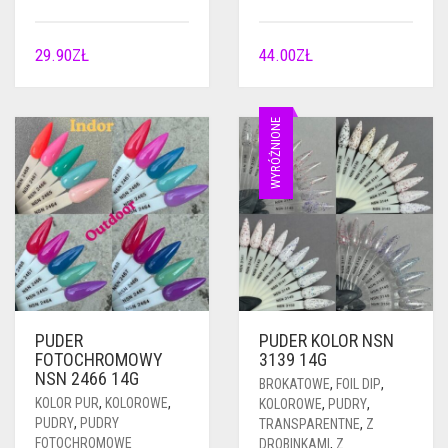
29.90
ZŁ
44.00
ZŁ
WYRÓŻNIONE
PUDER
PUDER KOLOR NSN
FOTOCHROMOWY
3139 14G
NSN 2466 14G
BROKATOWE
,
FOIL DIP
,
KOLOR PUR
,
KOLOROWE
,
KOLOROWE
,
PUDRY
,
PUDRY
,
PUDRY
TRANSPARENTNE
,
Z
FOTOCHROMOWE
DROBINKAMI
,
Z