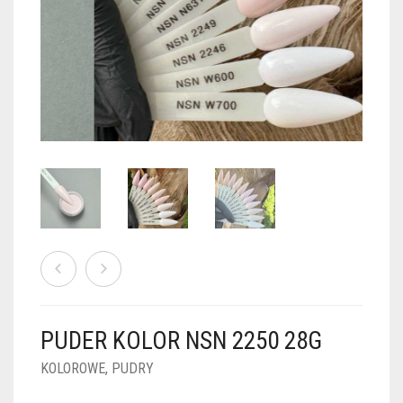
PUDRY GALAXY
PUDRY BUDUJĄCE
PUDRY BROKATOWE
KOSZYK
0
PUDRY SPARKLE
PUDRY DO FRENCH
PUDRY Z DROBINKAMI
PUDRY TERMICZNE
PUDRY KOLOR PUR
PUDRY FOTOCHROMOWE
PUDRY ŚWIECĄCE
PUDER CHROM EFFECT
FOIL DIP
PYŁKI W PŁYNIE 5ML
PUDER KOLOR NSN 2250 28G
PREPARATY PŁYNNE 50ML
KOLOROWE
,
PUDRY
PREPARATY PŁYNNE 15ML
NAIL PREP 50ML