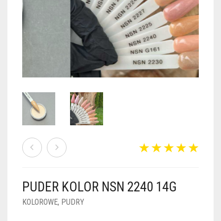
PUDRY GALAXY
PUDRY BUDUJĄCE
PUDRY BROKATOWE
KOSZYK
0
PUDRY SPARKLE
PUDRY DO FRENCH
PUDRY Z DROBINKAMI
PUDRY TERMICZNE
PUDRY KOLOR PUR
PUDRY FOTOCHROMOWE
PUDRY ŚWIECĄCE
PUDER CHROM EFFECT
FOIL DIP
PYŁKI W PŁYNIE 5ML
PUDER KOLOR NSN 2240 14G
PREPARATY PŁYNNE 50ML
KOLOROWE
,
PUDRY
PREPARATY PŁYNNE 15ML
NAIL PREP 50ML