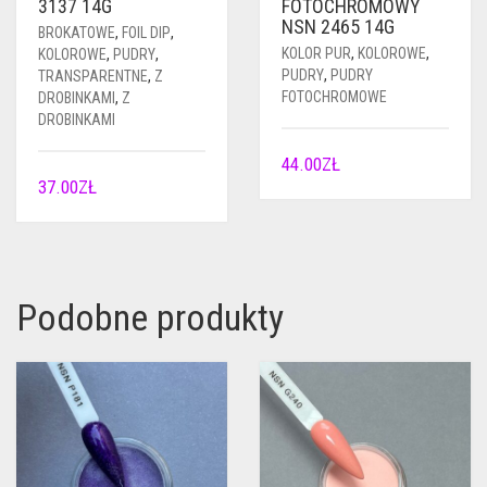
3137 14G
FOTOCHROMOWY
NSN 2465 14G
BROKATOWE
,
FOIL DIP
,
KOLOR PUR
,
KOLOROWE
,
KOLOROWE
,
PUDRY
,
PUDRY
,
PUDRY
TRANSPARENTNE
,
Z
FOTOCHROMOWE
DROBINKAMI
,
Z
DROBINKAMI
44.00
ZŁ
37.00
ZŁ
Podobne produkty