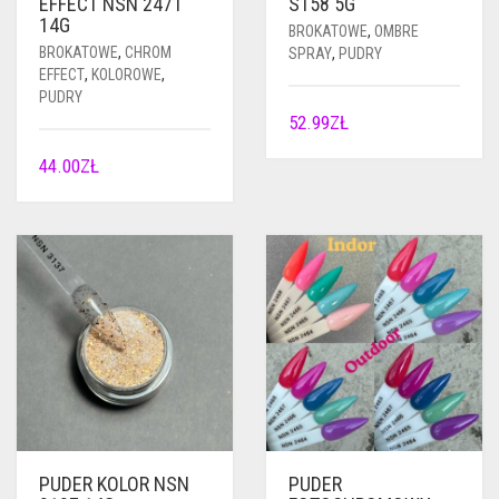
EFFECT NSN 2471
S158 5G
14G
BROKATOWE
,
OMBRE
BROKATOWE
,
CHROM
SPRAY
,
PUDRY
EFFECT
,
KOLOROWE
,
PUDRY
52.99
ZŁ
44.00
ZŁ
PUDER KOLOR NSN
PUDER