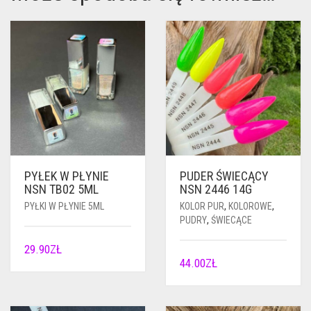
PYŁEK W PŁYNIE
PUDER ŚWIECĄCY
NSN TB02 5ML
NSN 2446 14G
PYŁKI W PŁYNIE 5ML
KOLOR PUR
,
KOLOROWE
,
PUDRY
,
ŚWIECĄCE
29.90
ZŁ
44.00
ZŁ