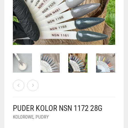
PUDRY GALAXY
PUDRY BUDUJĄCE
PUDRY BROKATOWE
KOSZYK
0
PUDRY SPARKLE
PUDRY DO FRENCH
PUDRY Z DROBINKAMI
PUDRY TERMICZNE
PUDRY KOLOR PUR
PUDRY FOTOCHROMOWE
PUDRY ŚWIECĄCE
PUDER CHROM EFFECT
FOIL DIP
PYŁKI W PŁYNIE 5ML
PUDER KOLOR NSN 1172 28G
PREPARATY PŁYNNE 50ML
KOLOROWE
,
PUDRY
PREPARATY PŁYNNE 15ML
NAIL PREP 50ML