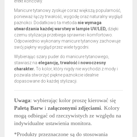
efekt końcowy.
Manicure tytanowy zyskuje coraz większą popularność,
ponieważ łączy trwałość, wygodę oraz naturalny wygląd
paznokci. Dodatkowo ta metoda
nie wymaga
utwardzania każdej warstwy w lampie UV/LED,
dzięki
czemu stylizacja przebiega sprawnie i komfortowo.
Odpowiednio wykonany manicure tytanowy zachowuje
swój piękny wygląd przez wiele tygodni.
Wybierając szary puder do manicure tytanowego,
stawiasz na
elegancję, trwałość i nowoczesny
charakter.
To kolor, który nigdy nie wychodzi z mody i
pozwala stworzyć piękne paznokcie idealnie
dopasowane do każdej stylizacji.
Uwaga
: wybierając kolor proszę kierować się
Paletą Barw
i
załączonymi zdjęciami
. Kolory
mogą odbiegać od rzeczywistych ze względu na
indywidualne ustawienia monitora.
*Produkty przeznaczone są do stosowania