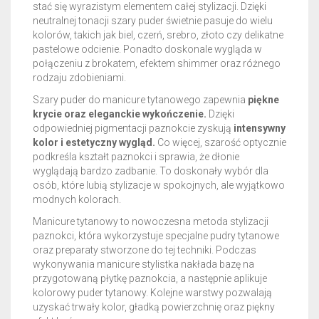
stać się wyrazistym elementem całej stylizacji. Dzięki
neutralnej tonacji szary puder świetnie pasuje do wielu
kolorów, takich jak biel, czerń, srebro, złoto czy delikatne
pastelowe odcienie. Ponadto doskonale wygląda w
połączeniu z brokatem, efektem shimmer oraz różnego
rodzaju zdobieniami.
Szary puder do manicure tytanowego zapewnia
piękne
krycie oraz eleganckie wykończenie.
Dzięki
odpowiedniej pigmentacji paznokcie zyskują
intensywny
kolor i estetyczny wygląd.
Co więcej, szarość optycznie
podkreśla kształt paznokci i sprawia, że dłonie
wyglądają bardzo zadbanie. To doskonały wybór dla
osób, które lubią stylizacje w spokojnych, ale wyjątkowo
modnych kolorach.
Manicure tytanowy to nowoczesna metoda stylizacji
paznokci, która wykorzystuje specjalne pudry tytanowe
oraz preparaty stworzone do tej techniki. Podczas
wykonywania manicure stylistka nakłada bazę na
przygotowaną płytkę paznokcia, a następnie aplikuje
kolorowy puder tytanowy. Kolejne warstwy pozwalają
uzyskać trwały kolor, gładką powierzchnię oraz piękny