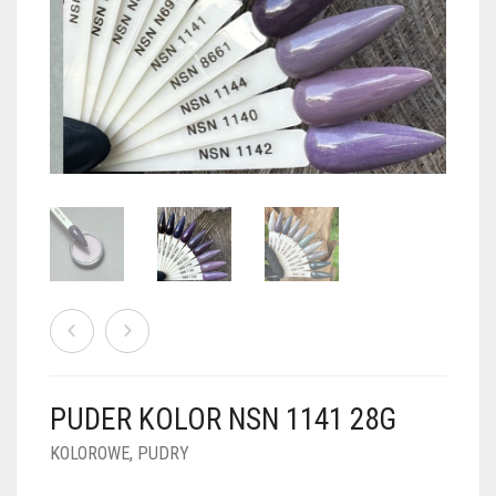
PUDRY GALAXY
PUDRY BUDUJĄCE
PUDRY BROKATOWE
KOSZYK
0
PUDRY SPARKLE
PUDRY DO FRENCH
PUDRY Z DROBINKAMI
PUDRY TERMICZNE
PUDRY KOLOR PUR
PUDRY FOTOCHROMOWE
PUDRY ŚWIECĄCE
PUDER CHROM EFFECT
FOIL DIP
PYŁKI W PŁYNIE 5ML
PUDER KOLOR NSN 1141 28G
PREPARATY PŁYNNE 50ML
KOLOROWE
,
PUDRY
PREPARATY PŁYNNE 15ML
NAIL PREP 50ML