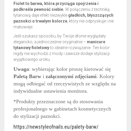
Fiolet to barwa, która przyciąga spojrzenia i
podkreśla pewność siebie.
W połączeniu z techniką
tytanową daje efekt niezwykle
gładkich, błyszczących
paznokci o trwałym kolorze
, który nie odpryskuje i nie
matowieje.
Jeśli szukasz sposobu, by Twoje dłonie wyglądały
elegancko, a jednocześnie oryginalnie –
manicure
tytanowy fioletowy
to idealne rozwiązanie. Ten kolor
nigdy nie wychodzi z mody i zawsze dodaje stylizacji
wyjątkowego uroku.
Uwaga
: wybierając kolor proszę kierować się
Paletą Barw
i
załączonymi zdjęciami
. Kolory
mogą odbiegać od rzeczywistych ze względu na
indywidualne ustawienia monitora.
*Produkty przeznaczone są do stosowania
profesjonalnego w gabinetach kosmetycznych
do stylizacji paznokci.
https://newstyleofnails.eu/palety-barw/