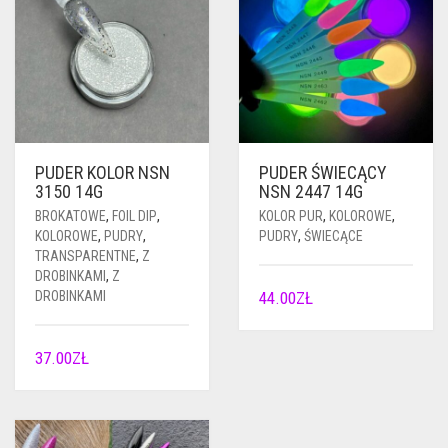
PUDER KOLOR NSN
PUDER ŚWIECĄCY
3150 14G
NSN 2447 14G
BROKATOWE
,
FOIL DIP
,
KOLOR PUR
,
KOLOROWE
,
KOLOROWE
,
PUDRY
,
PUDRY
,
ŚWIECĄCE
TRANSPARENTNE
,
Z
DROBINKAMI
,
Z
DROBINKAMI
44.00
ZŁ
37.00
ZŁ