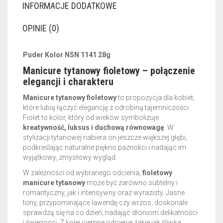
INFORMACJE DODATKOWE
OPINIE (0)
Puder Kolor NSN 1141 28g
Manicure tytanowy fioletowy – połączenie
elegancji i charakteru
Manicure tytanowy fioletowy
to propozycja dla kobiet,
które lubią łączyć elegancję z odrobiną tajemniczości.
Fiolet to kolor, który od wieków symbolizuje
kreatywność, luksus i duchową równowagę
. W
stylizacji tytanowej nabiera on jeszcze większej głębi,
podkreślając naturalne piękno paznokci i nadając im
wyjątkowy, zmysłowy wygląd.
W zależności od wybranego odcienia,
fioletowy
manicure tytanowy
może być zarówno subtelny i
romantyczny, jak i intensywny oraz wyrazisty. Jasne
tony, przypominające lawendę czy wrzos, doskonale
sprawdzą się na co dzień, nadając dłoniom delikatności
i świeżości. Z kolei ciemne odcienie, takie jak śliwka,