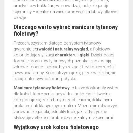
ametyst czy bakłażan, wprowadzają nutę elegancji i
tajemnicy – idealne na wieczorne wyjścia lub wyjątkowe
okazje.
Dlaczego warto wybrać manicure tytanowy
fioletowy?
Przede wszystkim dlatego, że system tytanowy
gwarantuje
trwałość i naturalny wygląd
, a fioletowy
kolor dodaje stylizacji
charakteru i głębi
. Dzięki lekkiej
formule proszków tytanowych paznokcie pozostają
zdrowe, mocne i pięknie błyszczące, bez konieczności
używania lampy. Kolor utrzymuje się przez wiele dni, nie
tracąc intensywności ani połysku.
Manicure tytanowy fioletowy
to także doskonały wybór
dla kobiet, które cenią indywidualność. Fiolet świetnie
komponuje się ze srebrnymi zdobieniami, delikatnym
brokatem lub klasycznym matem. Można nim stworzyć
zarówno elegancki, jednolity look, jak i artystyczne
stylizacje z efektem ombre czy delikatnymi akcentami.
Wyjątkowy urok koloru fioletowego