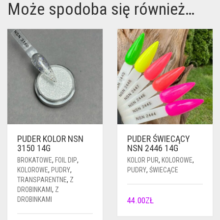
Może spodoba się również…
PUDER KOLOR NSN
PUDER ŚWIECĄCY
3150 14G
NSN 2446 14G
BROKATOWE
,
FOIL DIP
,
KOLOR PUR
,
KOLOROWE
,
KOLOROWE
,
PUDRY
,
PUDRY
,
ŚWIECĄCE
TRANSPARENTNE
,
Z
DROBINKAMI
,
Z
DROBINKAMI
44.00
ZŁ