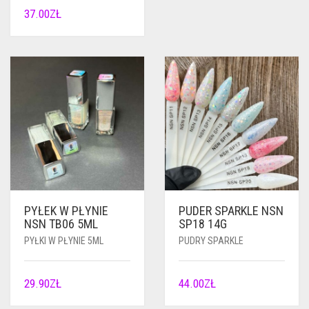
37.00
ZŁ
PYŁEK W PŁYNIE
PUDER SPARKLE NSN
NSN TB06 5ML
SP18 14G
PYŁKI W PŁYNIE 5ML
PUDRY SPARKLE
29.90
ZŁ
44.00
ZŁ