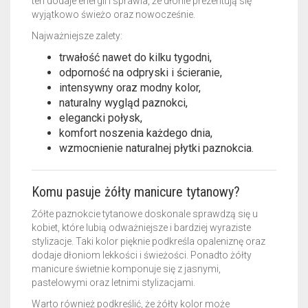
ten dodaje energii i sprawia, że dłonie prezentują się
wyjątkowo świeżo oraz nowocześnie.
Najważniejsze zalety:
trwałość nawet do kilku tygodni,
odporność na odpryski i ścieranie,
intensywny oraz modny kolor,
naturalny wygląd paznokci,
elegancki połysk,
komfort noszenia każdego dnia,
wzmocnienie naturalnej płytki paznokcia.
Komu pasuje żółty manicure tytanowy?
Żółte paznokcie tytanowe doskonale sprawdzą się u
kobiet, które lubią odważniejsze i bardziej wyraziste
stylizacje. Taki kolor pięknie podkreśla opaleniznę oraz
dodaje dłoniom lekkości i świeżości. Ponadto żółty
manicure świetnie komponuje się z jasnymi,
pastelowymi oraz letnimi stylizacjami.
Warto również podkreślić, że żółty kolor może