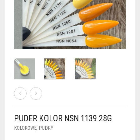
PUDRY GALAXY
PUDRY BUDUJĄCE
PUDRY BROKATOWE
KOSZYK
0
PUDRY SPARKLE
PUDRY DO FRENCH
PUDRY Z DROBINKAMI
PUDRY TERMICZNE
PUDRY KOLOR PUR
PUDRY FOTOCHROMOWE
PUDRY ŚWIECĄCE
PUDER CHROM EFFECT
FOIL DIP
PYŁKI W PŁYNIE 5ML
PUDER KOLOR NSN 1139 28G
PREPARATY PŁYNNE 50ML
KOLOROWE
,
PUDRY
PREPARATY PŁYNNE 15ML
NAIL PREP 50ML