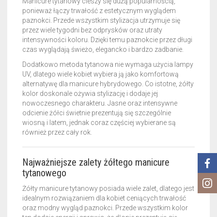
Manicure tytanowy cieszy się dużą popularnością,
ponieważ łączy trwałość z estetycznym wyglądem
paznokci. Przede wszystkim stylizacja utrzymuje się
przez wiele tygodni bez odprysków oraz utraty
intensywności koloru. Dzięki temu paznokcie przez długi
czas wyglądają świeżo, elegancko i bardzo zadbanie.
Dodatkowo metoda tytanowa nie wymaga użycia lampy
UV, dlatego wiele kobiet wybiera ją jako komfortową
alternatywę dla manicure hybrydowego. Co istotne, żółty
kolor doskonale ożywia stylizację i dodaje jej
nowoczesnego charakteru. Jasne oraz intensywne
odcienie żółci świetnie prezentują się szczególnie
wiosną i latem, jednak coraz częściej wybierane są
również przez cały rok.
Najważniejsze zalety żółtego manicure
tytanowego
Żółty manicure tytanowy posiada wiele zalet, dlatego jest
idealnym rozwiązaniem dla kobiet ceniących trwałość
oraz modny wygląd paznokci. Przede wszystkim kolor