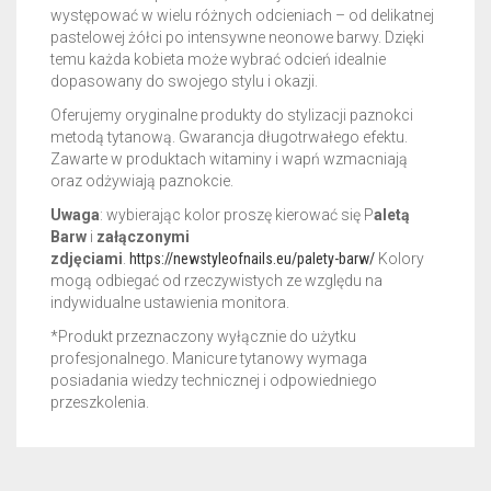
występować w wielu różnych odcieniach – od delikatnej
pastelowej żółci po intensywne neonowe barwy. Dzięki
temu każda kobieta może wybrać odcień idealnie
dopasowany do swojego stylu i okazji.
Oferujemy oryginalne produkty do stylizacji paznokci
metodą tytanową. Gwarancja długotrwałego efektu.
Zawarte w produktach witaminy i wapń wzmacniają
oraz odżywiają paznokcie.
Uwaga
: wybierając kolor proszę kierować się P
aletą
Barw
i
załączonymi
zdjęciami
.
https://newstyleofnails.eu/palety-barw/
Kolory
mogą odbiegać od rzeczywistych ze względu na
indywidualne ustawienia monitora.
*Produkt przeznaczony wyłącznie do użytku
profesjonalnego. Manicure tytanowy wymaga
posiadania wiedzy technicznej i odpowiedniego
przeszkolenia.