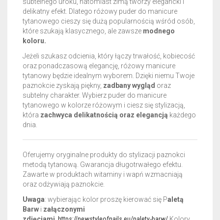
subtelnego uroku, natomiast zimą tworzy elegancki i
delikatny efekt. Dlatego różowy puder do manicure
tytanowego cieszy się dużą popularnością wśród osób,
które szukają klasycznego, ale zawsze
modnego
koloru.
Jeżeli szukasz odcienia, który łączy trwałość, kobiecość
oraz ponadczasową elegancję, różowy manicure
tytanowy będzie idealnym wyborem. Dzięki niemu Twoje
paznokcie zyskają piękny,
zadbany wygląd
oraz
subtelny charakter. Wybierz puder do manicure
tytanowego w kolorze różowym i ciesz się stylizacją,
która
zachwyca delikatnością oraz elegancją
każdego
dnia.
Oferujemy oryginalne produkty do stylizacji paznokci
metodą tytanową. Gwarancja długotrwałego efektu.
Zawarte w produktach witaminy i wapń wzmacniają
oraz odżywiają paznokcie.
Uwaga
: wybierając kolor proszę kierować się P
aletą
Barw
i
załączonymi
zdjęciami
.
https://newstyleofnails.eu/palety-barw/
Kolory