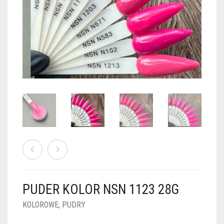
PUDRY GALAXY
PUDRY BUDUJĄCE
PUDRY BROKATOWE
KOSZYK
0
PUDRY SPARKLE
PUDRY DO FRENCH
PUDRY Z DROBINKAMI
PUDRY TERMICZNE
PUDRY KOLOR PUR
PUDRY FOTOCHROMOWE
PUDRY ŚWIECĄCE
PUDER CHROM EFFECT
FOIL DIP
PYŁKI W PŁYNIE 5ML
PUDER KOLOR NSN 1123 28G
PREPARATY PŁYNNE 50ML
KOLOROWE
,
PUDRY
PREPARATY PŁYNNE 15ML
NAIL PREP 50ML