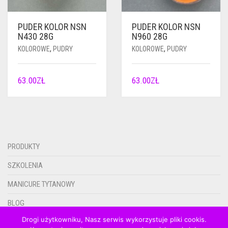
PUDER KOLOR NSN
PUDER KOLOR NSN
N430 28G
N960 28G
KOLOROWE
,
PUDRY
KOLOROWE
,
PUDRY
63.00
ZŁ
63.00
ZŁ
PRODUKTY
SZKOLENIA
MANICURE TYTANOWY
BLOG
Drogi użytkowniku, Nasz serwis wykorzystuje pliki cookis.
KONTAKT