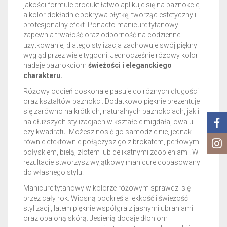
jakości formule produkt łatwo aplikuje się na paznokcie,
a kolor dokładnie pokrywa płytkę, tworząc estetyczny i
profesjonalny efekt. Ponadto manicure tytanowy
zapewnia trwałość oraz odporność na codzienne
użytkowanie, dlatego stylizacja zachowuje swój piękny
wygląd przez wiele tygodni. Jednocześnie różowy kolor
nadaje paznokciom
świeżości i eleganckiego
charakteru.
Różowy odcień doskonale pasuje do różnych długości
oraz kształtów paznokci. Dodatkowo pięknie prezentuje
się zarówno na krótkich, naturalnych paznokciach, jak i
na dłuższych stylizacjach w kształcie migdała, owalu
czy kwadratu. Możesz nosić go samodzielnie, jednak
równie efektownie połączysz go z brokatem, perłowym
połyskiem, bielą, złotem lub delikatnymi zdobieniami. W
rezultacie stworzysz wyjątkowy manicure dopasowany
do własnego stylu.
Manicure tytanowy w kolorze różowym sprawdzi się
przez cały rok. Wiosną podkreśla lekkość i świeżość
stylizacji, latem pięknie współgra z jasnymi ubraniami
oraz opaloną skórą. Jesienią dodaje dłoniom