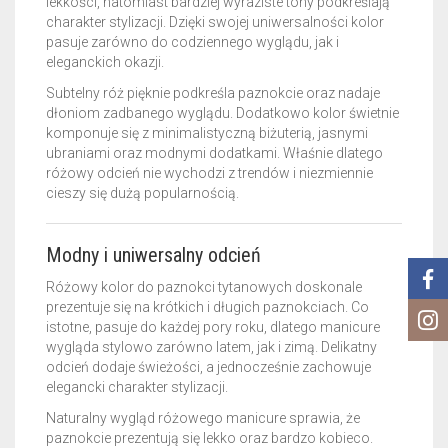
lekkości, natomiast bardziej wyraziste tony podkreślają
charakter stylizacji. Dzięki swojej uniwersalności kolor
pasuje zarówno do codziennego wyglądu, jak i
eleganckich okazji.
Subtelny róż pięknie podkreśla paznokcie oraz nadaje
dłoniom zadbanego wyglądu. Dodatkowo kolor świetnie
komponuje się z minimalistyczną biżuterią, jasnymi
ubraniami oraz modnymi dodatkami. Właśnie dlatego
różowy odcień nie wychodzi z trendów i niezmiennie
cieszy się dużą popularnością.
Modny i uniwersalny odcień
Różowy kolor do paznokci tytanowych doskonale
prezentuje się na krótkich i długich paznokciach. Co
istotne, pasuje do każdej pory roku, dlatego manicure
wygląda stylowo zarówno latem, jak i zimą. Delikatny
odcień dodaje świeżości, a jednocześnie zachowuje
elegancki charakter stylizacji.
Naturalny wygląd różowego manicure sprawia, że
paznokcie prezentują się lekko oraz bardzo kobieco.