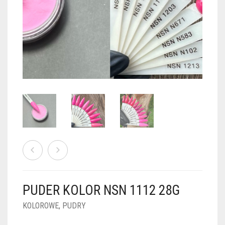
PUDRY GALAXY
PUDRY BUDUJĄCE
PUDRY BROKATOWE
KOSZYK
0
PUDRY SPARKLE
PUDRY DO FRENCH
PUDRY Z DROBINKAMI
PUDRY TERMICZNE
PUDRY KOLOR PUR
PUDRY FOTOCHROMOWE
PUDRY ŚWIECĄCE
PUDER CHROM EFFECT
FOIL DIP
PYŁKI W PŁYNIE 5ML
PUDER KOLOR NSN 1112 28G
PREPARATY PŁYNNE 50ML
KOLOROWE
,
PUDRY
PREPARATY PŁYNNE 15ML
NAIL PREP 50ML