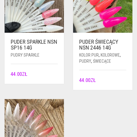
PUDER SPARKLE NSN
PUDER ŚWIECĄCY
SP16 14G
NSN 2446 14G
PUDRY SPARKLE
KOLOR PUR
,
KOLOROWE
,
PUDRY
,
ŚWIECĄCE
44.00
ZŁ
44.00
ZŁ