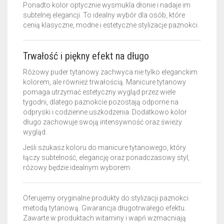
Ponadto kolor optycznie wysmukla dłonie i nadaje im
subtelnej elegancji. To idealny wybór dla osób, które
cenią klasyczne, modne i estetyczne stylizacje paznokci.
Trwałość i piękny efekt na długo
Różowy puder tytanowy zachwyca nie tylko eleganckim
kolorem, ale również trwałością. Manicure tytanowy
pomaga utrzymać estetyczny wygląd przez wiele
tygodni, dlatego paznokcie pozostają odporne na
odpryski i codzienne uszkodzenia. Dodatkowo kolor
długo zachowuje swoją intensywność oraz świeży
wygląd.
Jeśli szukasz koloru do manicure tytanowego, który
łączy subtelność, elegancję oraz ponadczasowy styl,
różowy będzie idealnym wyborem.
Oferujemy oryginalne produkty do stylizacji paznokci
metodą tytanową. Gwarancja długotrwałego efektu.
Zawarte w produktach witaminy i wapń wzmacniają