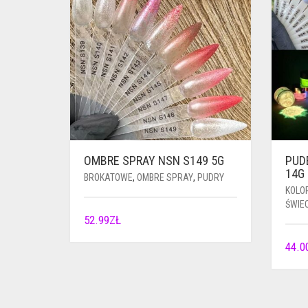
OMBRE SPRAY NSN S149 5G
PUD
14G
BROKATOWE
,
OMBRE SPRAY
,
PUDRY
KOLO
ŚWIE
52.99
ZŁ
44.0