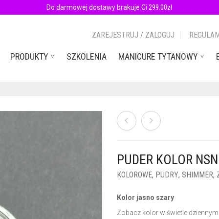
Do darmowej dostawy brakuje Ci
299.00
zł
ZAREJESTRUJ / ZALOGUJ
REGULAM
PRODUKTY
SZKOLENIA
MANICURE TYTANOWY
PUDER KOLOR NSN 
KOLOROWE
,
PUDRY
,
SHIMMER
,
Kolor jasno szary
Zobacz kolor w świetle dziennym