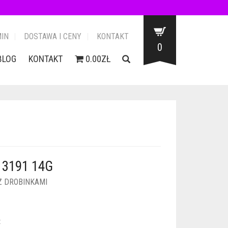
IN
DOSTAWA I CENY
KONTAKT
0
BLOG
KONTAKT
0.00ZŁ
3191 14G
Z DROBINKAMI
: