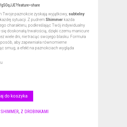
iYgSOqJJE?feature=share
h Twoje paznokcie zyskają wyjątkowy,
subtelny
 każdej sytuacji. Z pudrem
Shimmer
każda
nego charakteru, podkreślając Twój indywidualny
je się doskonałą trwałością, dzięki czemu manicure
ez wiele dni, nie tracąc swojego blasku. Formuła
 sposób, aby zapewniała równomierne
ąc smug, a efekt na paznokciach wygląda
tu
aj do koszyka
,
SHIMMER
,
Z DROBINKAMI