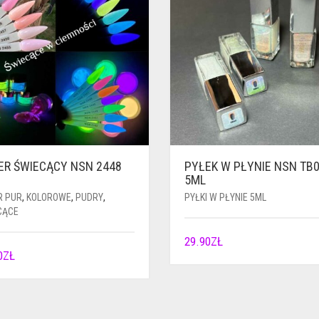
ER ŚWIECĄCY NSN 2448
PYŁEK W PŁYNIE NSN TB
5ML
R PUR
,
KOLOROWE
,
PUDRY
,
PYŁKI W PŁYNIE 5ML
CĄCE
29.90
ZŁ
0
ZŁ