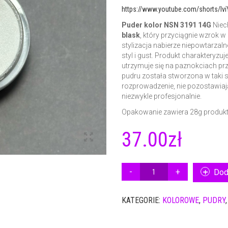
https://www.youtube.com/shorts/lv
Puder kolor NSN 3191 14G
Niec
blask
, który przyciągnie wzrok w
stylizacja nabierze niepowtarzal
styl i gust. Produkt charakteryzu
utrzymuje się na paznokciach prz
pudru została stworzona w taki
rozprowadzenie, nie pozostawiaj
niezwykle profesjonalnie.
Opakowanie zawiera 28g produk
37.00
zł
ILOŚĆ
Dod
PUDER
KOLOR
KATEGORIE:
KOLOROWE
,
PUDRY
NSN
3191
14G