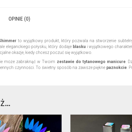
OPINIE (0)
Shimmer
to wyjątkowy produkt, który pozwala na stworzenie subtelnyc
ale eleganckiego połysku, który dodaje
blasku
i wyjątkowego charakte
ecjalne okazje, kiedy chcesz poczuć się wyjątkowo.
 nie może zabraknąć w Twoim
zestawie do tytanowego manicure
. D
dziennych czynności. To świetny sposób na zawsze piękne
paznokcie
. 
eż…