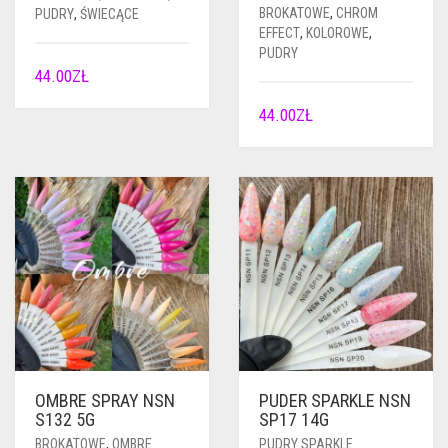
BROKATOWE
,
CHROM
PUDRY
,
ŚWIECĄCE
EFFECT
,
KOLOROWE
,
PUDRY
44.00
ZŁ
44.00
ZŁ
OMBRE SPRAY NSN
PUDER SPARKLE NSN
S132 5G
SP17 14G
BROKATOWE
,
OMBRE
PUDRY SPARKLE