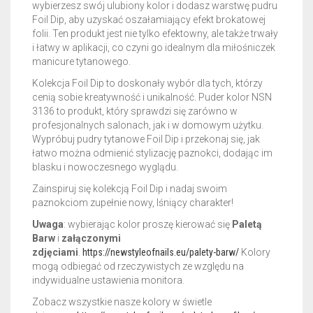
wybierzesz swój ulubiony kolor i dodasz warstwę pudru
Foil Dip, aby uzyskać oszałamiający efekt brokatowej
folii. Ten produkt jest nie tylko efektowny, ale także trwały
i łatwy w aplikacji, co czyni go idealnym dla miłośniczek
manicure tytanowego.
Kolekcja Foil Dip to doskonały wybór dla tych, którzy
cenią sobie kreatywność i unikalność. Puder kolor NSN
3136 to produkt, który sprawdzi się zarówno w
profesjonalnych salonach, jak i w domowym użytku.
Wypróbuj pudry tytanowe Foil Dip i przekonaj się, jak
łatwo można odmienić stylizację paznokci, dodając im
blasku i nowoczesnego wyglądu.
Zainspiruj się kolekcją Foil Dip i nadaj swoim
paznokciom zupełnie nowy, lśniący charakter!
Uwaga
: wybierając kolor proszę kierować się
Paletą
Barw
i
załączonymi
zdjęciami
.
https://newstyleofnails.eu/palety-barw/
Kolory
mogą odbiegać od rzeczywistych ze względu na
indywidualne ustawienia monitora.
Zobacz wszystkie nasze kolory w świetle