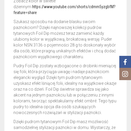
Zobacz kolor w świetle
dziennym
https://www.youtube.com/shorts/cdmm5yzgbfM?
feature=share
Szukasz sposobu na dodanie blasku swoim
paznokciom? Dzięki najnowszej kolekcji pudrów
tytanowych Foil Dip możesz teraz zamienić każdy
ulubiony kolor w wyjątkową, brokatową wersję. Puder
kolor NSN 3136 o pojemności 28 g to doskonały wybór
dla osób, które pragną unikalnych efektów i chcą dodać
paznokciom wyjątkowego charakteru.
Pudry Foil Dip zostały wzbogacone o drobinki mieniącej
się folii, która przyciąga uwagę i nadaje paznokciom
elegancki wygląd. Dzięki tym pudrom tytanowym
uzyskasz efekt lśniącej folii, idealny na wyjątkowe okazje
oraz na co dzień. Foil Dip świetnie sprawdza się jako
akcent na jednym paznokciu lub w połączeniu z innymi
kolorami, tworząc spektakularny efekt ombré. Tego typu
pudry to idealna opcja dla osób szukających
nowoczesnych rozwiązań w stylizacji paznokci.
Dzięki pudrom tytanowym Foil Dip masz możliwość
samodzielnej stylizacji paznokci w domu. Wystarczy, że