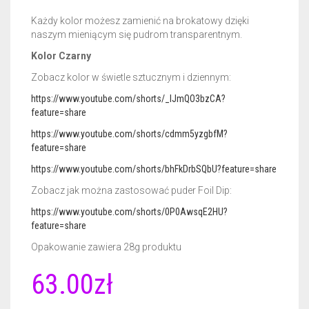
Każdy kolor możesz zamienić na brokatowy dzięki
CERTYFIKATY DERMATOLOGICZNE
GEL BASE 50ML
NAIL PREP 15ML
naszym mieniącym się pudrom transparentnym.
Kolor Czarny
AKCESORIA
ACTIVATOR 50ML
GEL BASE 15ML
Zobacz kolor w świetle sztucznym i dziennym:
GADŻETY REKLAMOWE
ACTIVATOR POWER 50ML
GEL BASE + GEL TOP 15ML
RÓŻNE AKCESORIA
https://www.youtube.com/shorts/_IJmQO3bzCA?
feature=share
GEL TOP 50ML
GEL BASE DO ZDOBIEŃ 15ML
FREZY
PLAKAT
https://www.youtube.com/shorts/cdmm5yzgbfM?
feature=share
BRUSH SAVER 50ML
ACTIVATOR 15ML
FRENCH DIP NSN
ULOTKI
https://www.youtube.com/shorts/bhFkDrbSQbU?feature=share
ACTIVATOR POWER 15ML
CERTYFIKATY
Zobacz jak można zastosować puder Foil Dip:
https://www.youtube.com/shorts/0P0AwsqE2HU?
GEL TOP 15ML
feature=share
NURSING OIL 15ML
Opakowanie zawiera 28g produktu
63.00
zł
BRUSH SAVER 15ML