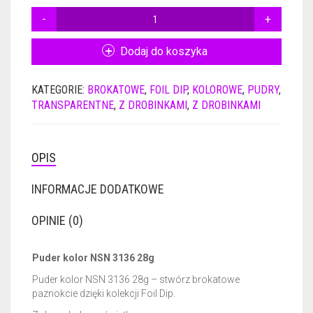
ILOŚĆ
PUDER
KOLOR
Dodaj do koszyka
NSN
3136
KATEGORIE:
BROKATOWE
,
FOIL DIP
,
KOLOROWE
,
PUDRY
,
28G
TRANSPARENTNE
,
Z DROBINKAMI
,
Z DROBINKAMI
OPIS
INFORMACJE DODATKOWE
OPINIE (0)
Puder kolor NSN 3136 28g
Puder kolor NSN 3136 28g – stwórz brokatowe
paznokcie dzięki kolekcji Foil Dip.