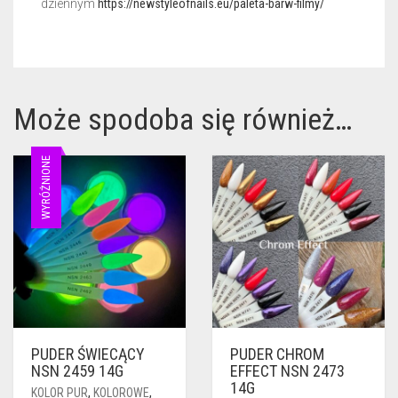
dziennym
https://newstyleofnails.eu/paleta-barw-filmy/
Może spodoba się również…
WYRÓŻNIONE
PUDER ŚWIECĄCY
PUDER CHROM
NSN 2459 14G
EFFECT NSN 2473
14G
KOLOR PUR
,
KOLOROWE
,