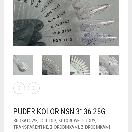
PUDRY GALAXY
PUDRY BUDUJĄCE
PUDRY BROKATOWE
KOSZYK
0
PUDRY SPARKLE
PUDRY DO FRENCH
PUDRY Z DROBINKAMI
PUDRY TERMICZNE
PUDRY KOLOR PUR
PUDRY FOTOCHROMOWE
PUDRY ŚWIECĄCE
PUDER CHROM EFFECT
FOIL DIP
PYŁKI W PŁYNIE 5ML
PUDER KOLOR NSN 3136 28G
PREPARATY PŁYNNE 50ML
BROKATOWE
,
FOIL DIP
,
KOLOROWE
,
PUDRY
,
TRANSPARENTNE
,
Z DROBINKAMI
,
Z DROBINKAMI
PREPARATY PŁYNNE 15ML
NAIL PREP 50ML