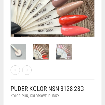
PUDRY GALAXY
PUDRY BUDUJĄCE
PUDRY BROKATOWE
KOSZYK
0
PUDRY SPARKLE
PUDRY DO FRENCH
PUDRY Z DROBINKAMI
PUDRY TERMICZNE
PUDRY KOLOR PUR
PUDRY FOTOCHROMOWE
PUDRY ŚWIECĄCE
PUDER CHROM EFFECT
FOIL DIP
PYŁKI W PŁYNIE 5ML
PUDER KOLOR NSN 3128 28G
PREPARATY PŁYNNE 50ML
KOLOR PUR
,
KOLOROWE
,
PUDRY
PREPARATY PŁYNNE 15ML
NAIL PREP 50ML