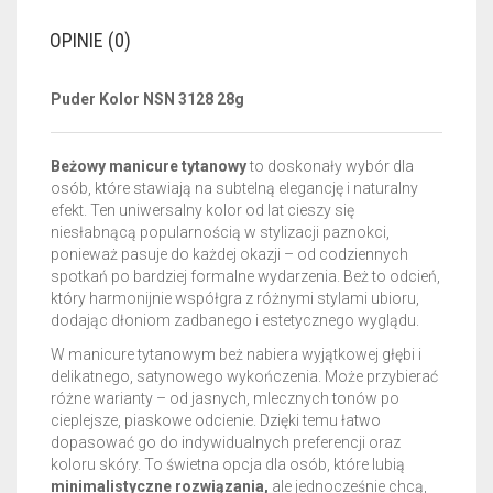
OPINIE (0)
Puder Kolor NSN 3128 28g
Beżowy manicure tytanowy
to doskonały wybór dla
osób, które stawiają na subtelną elegancję i naturalny
efekt. Ten uniwersalny kolor od lat cieszy się
niesłabnącą popularnością w stylizacji paznokci,
ponieważ pasuje do każdej okazji – od codziennych
spotkań po bardziej formalne wydarzenia. Beż to odcień,
który harmonijnie współgra z różnymi stylami ubioru,
dodając dłoniom zadbanego i estetycznego wyglądu.
W manicure tytanowym beż nabiera wyjątkowej głębi i
delikatnego, satynowego wykończenia. Może przybierać
różne warianty – od jasnych, mlecznych tonów po
cieplejsze, piaskowe odcienie. Dzięki temu łatwo
dopasować go do indywidualnych preferencji oraz
koloru skóry. To świetna opcja dla osób, które lubią
minimalistyczne rozwiązania,
ale jednocześnie chcą,