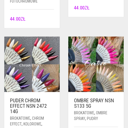
FOTOCHROMOWE
44.00
ZŁ
44.00
ZŁ
PUDER CHROM
OMBRE SPRAY NSN
EFFECT NSN 2472
S133 5G
14G
BROKATOWE
,
OMBRE
BROKATOWE
,
CHROM
SPRAY
,
PUDRY
EFFECT
,
KOLOROWE
,