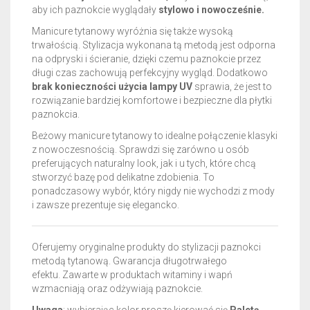
aby ich paznokcie wyglądały
stylowo i nowocześnie.
Manicure tytanowy wyróżnia się także wysoką
trwałością. Stylizacja wykonana tą metodą jest odporna
na odpryski i ścieranie, dzięki czemu paznokcie przez
długi czas zachowują perfekcyjny wygląd. Dodatkowo
brak konieczności użycia lampy UV
sprawia, że jest to
rozwiązanie bardziej komfortowe i bezpieczne dla płytki
paznokcia.
Beżowy manicure tytanowy to idealne połączenie klasyki
z nowoczesnością. Sprawdzi się zarówno u osób
preferujących naturalny look, jak i u tych, które chcą
stworzyć bazę pod delikatne zdobienia. To
ponadczasowy wybór, który nigdy nie wychodzi z mody
i zawsze prezentuje się elegancko.
Oferujemy oryginalne produkty do stylizacji paznokci
metodą tytanową. Gwarancja długotrwałego
efektu.
Zawarte w produktach witaminy i wapń
wzmacniają oraz odżywiają paznokcie.