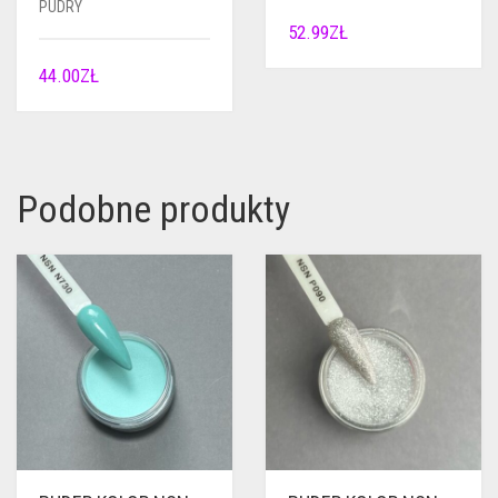
PUDRY
52.99
ZŁ
44.00
ZŁ
Podobne produkty