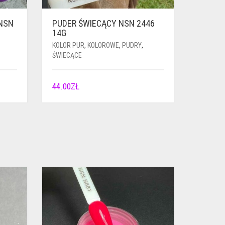
NSN
PUDER ŚWIECĄCY NSN 2446
14G
KOLOR PUR
,
KOLOROWE
,
PUDRY
,
ŚWIECĄCE
44.00
ZŁ