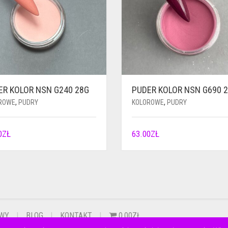
ER KOLOR NSN G240 28G
PUDER KOLOR NSN G690 
ROWE
,
PUDRY
KOLOROWE
,
PUDRY
0
ZŁ
63.00
ZŁ
OWY
BLOG
KONTAKT
0.00ZŁ