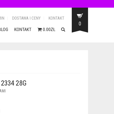
IN
DOSTAWA I CENY
KONTAKT
0
BLOG
KONTAKT
0.00ZŁ
2334 28G
AMI
: