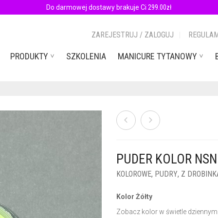
Do darmowej dostawy brakuje Ci
299.00
zł
ZAREJESTRUJ / ZALOGUJ
REGULAM
PRODUKTY
SZKOLENIA
MANICURE TYTANOWY
PUDER KOLOR NSN 
KOLOROWE
,
PUDRY
,
Z DROBINK
Kolor Żółty
Zobacz kolor w świetle dziennym