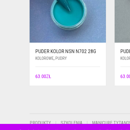
PUDER KOLOR NSN N702 28G
PUD
KOLOROWE
,
PUDRY
KOLO
63.00
ZŁ
63.0
PRODUKTY
SZKOLENIA
MANICURE TYTAN