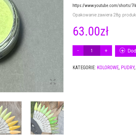
https://www.youtube.com/shorts/7
Opakowanie zawiera 28g produk
63.00
zł
ILOŚĆ
Dod
PUDER
KOLOR
KATEGORIE:
KOLOROWE
,
PUDRY
NSN
2334
28G