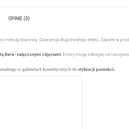
OPINIE (0)
nokci metodą tytanową. Gwarancja długotrwałego efektu.
Zawarte w prod
etą Barw
i
załączonymi zdjęciami
. Kolory mogą odbiegać od rzeczywis
sjonalnego w gabinetach kosmetycznych do
stylizacji paznokci.