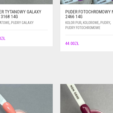
ER TYTANOWY GALAXY
PUDER FOTOCHROMOWY 
 3168 14G
2466 14G
ATOWE
,
PUDRY GALAXY
KOLOR PUR
,
KOLOROWE
,
PUDRY
,
PUDRY FOTOCHROMOWE
0
ZŁ
44.00
ZŁ