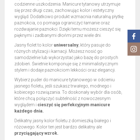
codzienne uszkodzenia. Manicure tytanowy utrzymuje
się przez długi czas, zachowując kolor i estetyczny
wygląd. Dodatkowo produkt wzmacnia naturalną płytkę
paznokcia, co pomaga ograniczyć łamanie oraz
rozdwajanie paznokci. Dzięki temu możesz cieszyć się
pięknymi i zadbanymi dłońmi przez wiele dni.
Jasny fiolet to kolor
uniwersalny
, który pasuje do
różnych stylizacji i karnacji. Możesz nosić go
samodzielnie lub wykorzystać jako bazę do prostych
zdobień. Świetnie komponuje się z minimalistycznym
stylem i dodaje paznokciom lekkości oraz elegancji.
Wybierz puder do manicure tytanowego w odcieniu
jasnego fioletu, jeśli szukasz trwałego, modnego i
kobiecego rozwiązania. To doskonały wybór dla osób,
które chcą połączyć subtelność z nowoczesnym
wyglądem i
cieszyć się perfekcyjnym manicure
każdego dnia.
Delikatny jasny kolor fioletu z domieszką białego i
różowego. Kolor ten jest bardzo delikatny ale
przyciągający wzrok.