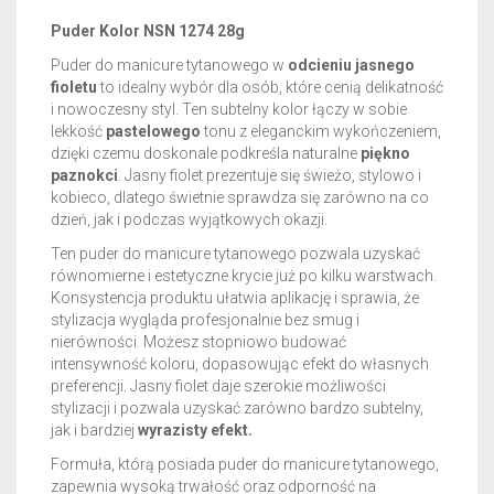
Puder Kolor NSN 1274 28g
Puder do manicure tytanowego w
odcieniu jasnego
fioletu
to idealny wybór dla osób, które cenią delikatność
i nowoczesny styl. Ten subtelny kolor łączy w sobie
lekkość
pastelowego
tonu z eleganckim wykończeniem,
dzięki czemu doskonale podkreśla naturalne
piękno
paznokci
. Jasny fiolet prezentuje się świeżo, stylowo i
kobieco, dlatego świetnie sprawdza się zarówno na co
dzień, jak i podczas wyjątkowych okazji.
Ten puder do manicure tytanowego pozwala uzyskać
równomierne i estetyczne krycie już po kilku warstwach.
Konsystencja produktu ułatwia aplikację i sprawia, że
stylizacja wygląda profesjonalnie bez smug i
nierówności. Możesz stopniowo budować
intensywność koloru, dopasowując efekt do własnych
preferencji. Jasny fiolet daje szerokie możliwości
stylizacji i pozwala uzyskać zarówno bardzo subtelny,
jak i bardziej
wyrazisty efekt.
Formuła, którą posiada puder do manicure tytanowego,
zapewnia wysoką trwałość oraz odporność na