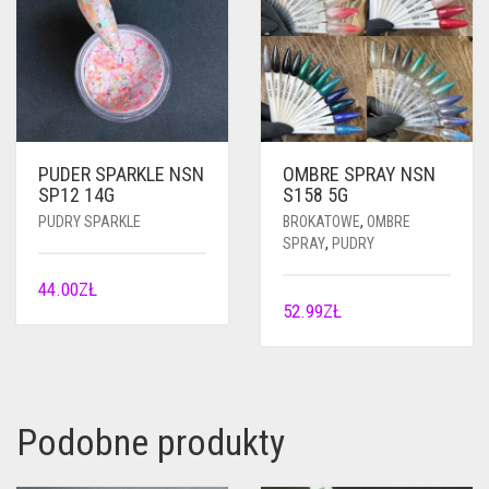
PUDER SPARKLE NSN
OMBRE SPRAY NSN
SP12 14G
S158 5G
PUDRY SPARKLE
BROKATOWE
,
OMBRE
SPRAY
,
PUDRY
44.00
ZŁ
52.99
ZŁ
Podobne produkty