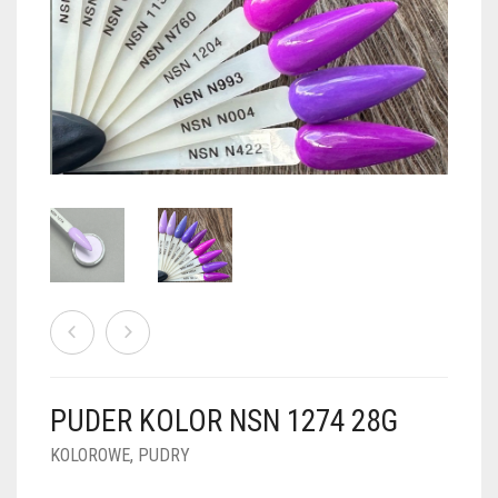
PUDRY GALAXY
PUDRY BUDUJĄCE
PUDRY BROKATOWE
KOSZYK
0
PUDRY SPARKLE
PUDRY DO FRENCH
PUDRY Z DROBINKAMI
PUDRY TERMICZNE
PUDRY KOLOR PUR
PUDRY FOTOCHROMOWE
PUDRY ŚWIECĄCE
PUDER CHROM EFFECT
FOIL DIP
PYŁKI W PŁYNIE 5ML
PUDER KOLOR NSN 1274 28G
PREPARATY PŁYNNE 50ML
KOLOROWE
,
PUDRY
PREPARATY PŁYNNE 15ML
NAIL PREP 50ML