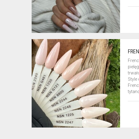
FREN
Frenc
pielę
trwał
Style
Frenc
tytan