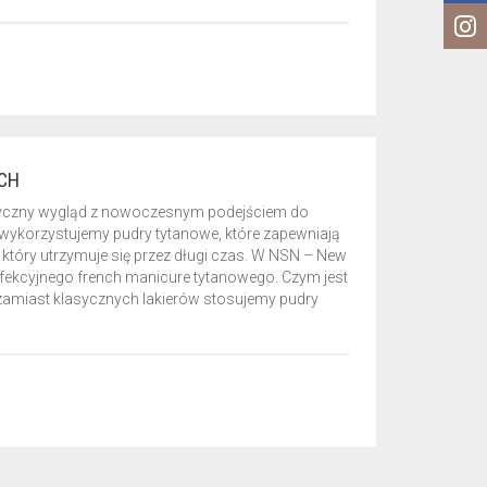
ACH
lasyczny wygląd z nowoczesnym podejściem do
 wykorzystujemy pudry tytanowe, które zapewniają
t, który utrzymuje się przez długi czas. W NSN – New
erfekcyjnego french manicure tytanowego. Czym jest
 zamiast klasycznych lakierów stosujemy pudry