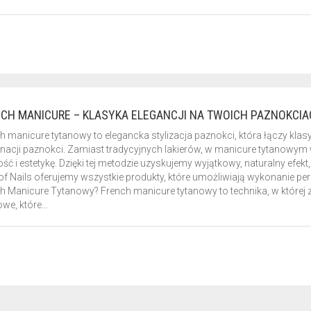
CH MANICURE – KLASYKA ELEGANCJI NA TWOICH PAZNOKCI
h manicure tytanowy to elegancka stylizacja paznokci, która łączy k
gnacji paznokci. Zamiast tradycyjnych lakierów, w manicure tytanowym
ość i estetykę. Dzięki tej metodzie uzyskujemy wyjątkowy, naturalny efek
 of Nails oferujemy wszystkie produkty, które umożliwiają wykonanie p
h Manicure Tytanowy? French manicure tytanowy to technika, w której
owe, które…