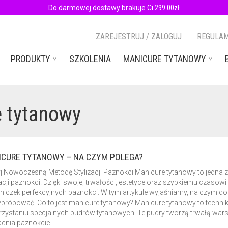
Do darmowej dostawy brakuje Ci
299.00
zł
ZAREJESTRUJ / ZALOGUJ
REGULAM
PRODUKTY
SZKOLENIA
MANICURE TYTANOWY
e tytanowy
ICURE TYTANOWY – NA CZYM POLEGA?
j Nowoczesną Metodę Stylizacji Paznokci Manicure tytanowy to jedna 
zacji paznokci. Dzięki swojej trwałości, estetyce oraz szybkiemu czas
niczek perfekcyjnych paznokci. W tym artykule wyjaśniamy, na czym do
próbować. Co to jest manicure tytanowy? Manicure tytanowy to technika 
zystaniu specjalnych pudrów tytanowych. Te pudry tworzą trwałą warstw
cnia paznokcie.…