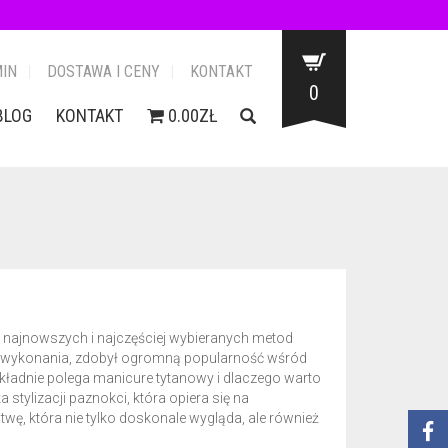
IN
DOSTAWA I CENY
KONTAKT
0
BLOG
KONTAKT
0.00ZŁ
z najnowszych i najczęściej wybieranych metod
owi wykonania, zdobył ogromną popularność wśród
kładnie polega manicure tytanowy i dlaczego warto
stylizacji paznokci, która opiera się na
ę, która nie tylko doskonale wygląda, ale również