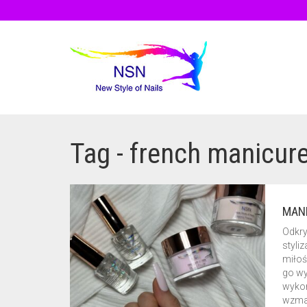
Tag - french manicur
MAN
Odkry
styli
miłoś
go wy
wykor
wzma