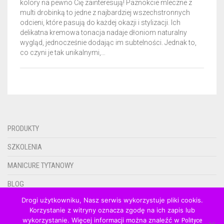
kolory na pewno Cię zainteresują! Paznokcie mleczne z
multi drobinką to jedne z najbardziej wszechstronnych
CERTYFIKATY DERMATOLOGICZNE
GEL BASE 50ML
NAIL PREP 15ML
odcieni, które pasują do każdej okazji i stylizacji. Ich
delikatna kremowa tonacja nadaje dłoniom naturalny
AKCESORIA
wygląd, jednocześnie dodając im subtelności. Jednak to,
ACTIVATOR 50ML
GEL BASE 15ML
co czyni je tak unikalnymi,…
GADŻETY REKLAMOWE
ACTIVATOR POWER 50ML
GEL BASE + GEL TOP 15ML
RÓŻNE AKCESORIA
GEL TOP 50ML
GEL BASE DO ZDOBIEŃ 15ML
FREZY
PLAKAT
BRUSH SAVER 50ML
ACTIVATOR 15ML
FRENCH DIP NSN
ULOTKI
PRODUKTY
ACTIVATOR POWER 15ML
CERTYFIKATY
SZKOLENIA
GEL TOP 15ML
MANICURE TYTANOWY
NURSING OIL 15ML
BLOG
Drogi użytkowniku, Nasz serwis wykorzystuje pliki cookis.
BRUSH SAVER 15ML
KONTAKT
Korzystanie z witryny oznacza zgodę na ich zapis lub
wykorzystanie. Więcej informacji można znaleźć w
0.00ZŁ
Polityce