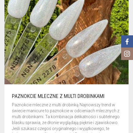
PUDRY GALAXY
PUDRY BUDUJĄCE
PUDRY BROKATOWE
KOSZYK
0
PUDRY SPARKLE
PUDRY DO FRENCH
PUDRY Z DROBINKAMI
PUDRY TERMICZNE
PUDRY KOLOR PUR
PUDRY FOTOCHROMOWE
PUDRY ŚWIECĄCE
PUDER CHROM EFFECT
FOIL DIP
PAZNOKCIE MLECZNE Z MULTI DROBINKAMI
PYŁKI W PŁYNIE 5ML
Paznokcie mleczne z multi drobinką Najnowszy trend w
świecie manicure to paznokcie w odcieniach mlecznych z
multi drobinkami. Ta kombinacja delikatności i subtelnego
PREPARATY PŁYNNE 50ML
blasku sprawia, że dłonie wyglądają pięknie i zjawiskowo.
Jeśli szukasz czegoś oryginalnego i wyjątkowego, te
PREPARATY PŁYNNE 15ML
NAIL PREP 50ML